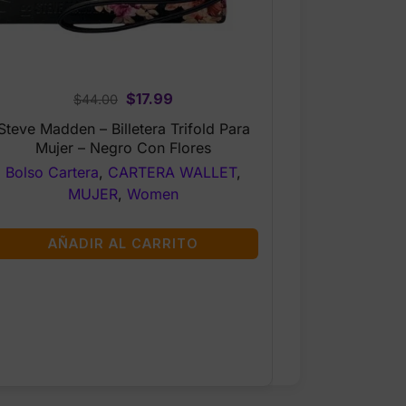
Original
Current
$
17.99
$
44.00
price
price
Steve Madden – Billetera Trifold Para
was:
is:
Mujer – Negro Con Flores
$44.00.
$17.99.
Bolso Cartera
,
CARTERA WALLET
,
MUJER
,
Women
AÑADIR AL CARRITO