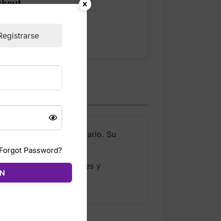
ckout
Registrarse
, diseñado para uso diario. Su
lidad.
Forgot Password?
éfono, cosméticos, llaves y
ÓN
rmales.