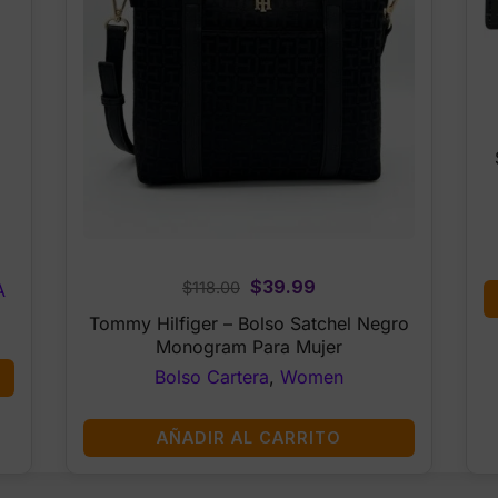
Original
Current
$
39.99
$
118.00
A
price
price
Tommy Hilfiger – Bolso Satchel Negro
was:
is:
Monogram Para Mujer
$118.00.
$39.99.
Bolso Cartera
,
Women
AÑADIR AL CARRITO