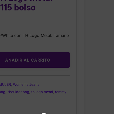
15 bolso
Current
price
e/White con TH Logo Metal. Tamaño
is:
$39.99.
AÑADIR AL CARRITO
MUJER
,
Women's Jeans
bag
,
shoulder bag
,
th logo metal
,
tommy