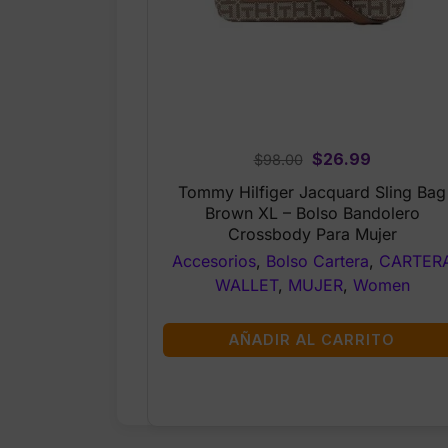
Original
Current
$
26.99
$
98.00
price
price
Tommy Hilfiger Jacquard Sling Bag
was:
is:
Brown XL – Bolso Bandolero
$98.00.
$26.99.
Crossbody Para Mujer
Accesorios
,
Bolso Cartera
,
CARTER
WALLET
,
MUJER
,
Women
AÑADIR AL CARRITO