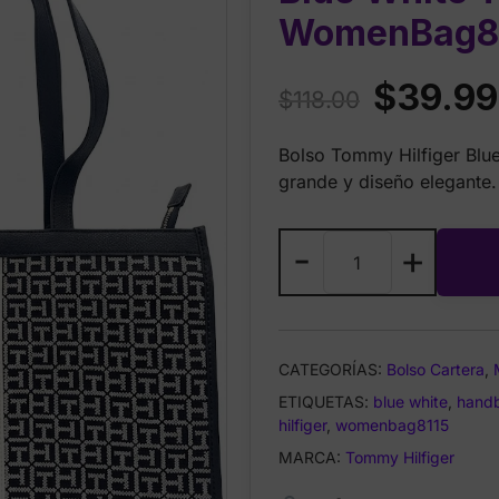
WomenBag81
Original
$
39.99
$
118.00
price
Bolso Tommy Hilfiger Blu
was:
grande y diseño elegante.
$118.00.
Tommy
-
+
Hilfiger
Women’s
Bag
Blue
CATEGORÍAS:
Bolso Cartera
,
White
ETIQUETAS:
TH
blue white
,
hand
hilfiger
,
womenbag8115
Logo
Metal
MARCA:
Tommy Hilfiger
WomenBag8115