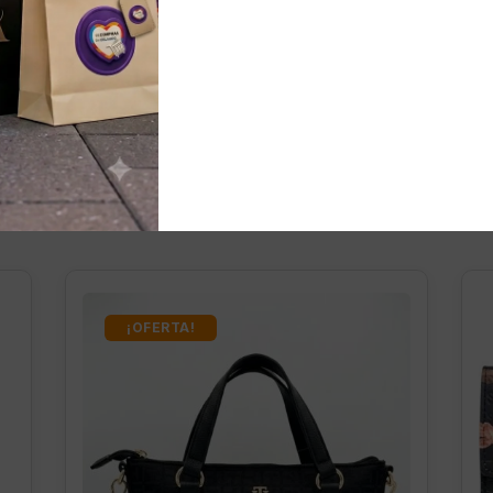
nados
¡OFERTA!