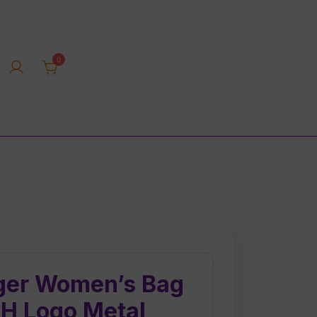
0
rica tienda online
ger Women’s Bag
TH Logo Metal