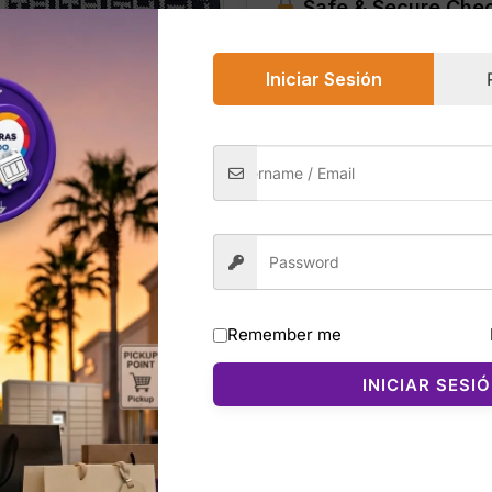
Safe & Secure Che
bolso
cantidad
Iniciar Sesión
0)
olor Blue/White es un bolso de hombro elegante y moderno
go Metal y un diseño práctico que combina moda y funciona
Remember me
× 13 cm, ofrece espacio suficiente para llevar cartera, tel
INICIAR SESI
 g) y cómodo de llevar, ideal para atuendos casuales o fo