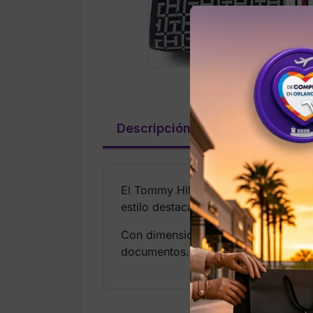
Descripción
Valoraciones (
El Tommy Hilfiger Women’s Bag en c
estilo destaca por el icónico TH Lo
Con dimensiones amplias de 40 × 30 
documentos. Es un bolso ligero (400