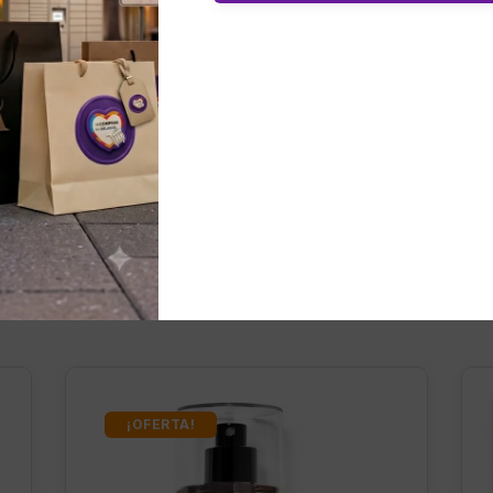
nados
¡OFERTA!