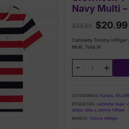
Navy Multi –
Original
$
20.99
$
39.50
price
Camiseta Tommy Hilfiger d
was:
Multi. Talla M
$39.50.
Tommy
-
+
Hilfiger
Rugby
Stripe
Crewneck
CATEGORÍAS:
franela
,
MUJER
T‑Shirt
ETIQUETAS:
–
camiseta mujer
,
stripe
,
talla s
,
tommy hilfiger
Ivory
Silk
MARCA:
Tommy Hilfiger
/