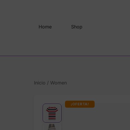
Saltar
al
contenido
Home
Shop
Inicio
/
Women
¡OFERTA!