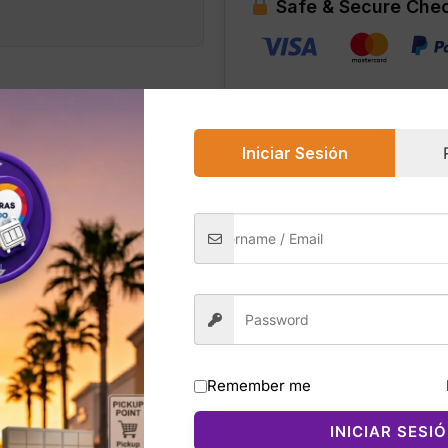
Safe & Secure Che
Navy
Multi
–
Talla
M
cantidad
Iniciar Sesión
0)
neck T‑Shirt en el color Ivory Silk / Navy Multi combina un
rugby en tonos marfil y azul marino. Fabricada en 100% al
uso diario.
roporcionan un ajuste natural y favorecedor, mientras que 
Es una pieza versátil que puede combinarse con jeans, shor
Remember me
INICIAR SESI
eta de calidad con diseño distintivo y colores neutros qu