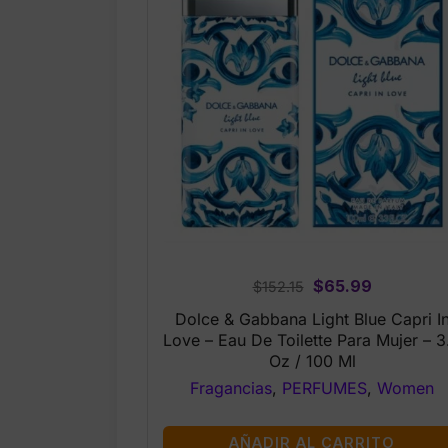
Original
Current
$
65.99
$
152.15
price
price
Dolce & Gabbana Light Blue Capri I
was:
is:
Love – Eau De Toilette Para Mujer – 3
$152.15.
$65.99.
Oz / 100 Ml
Fragancias
,
PERFUMES
,
Women
AÑADIR AL CARRITO