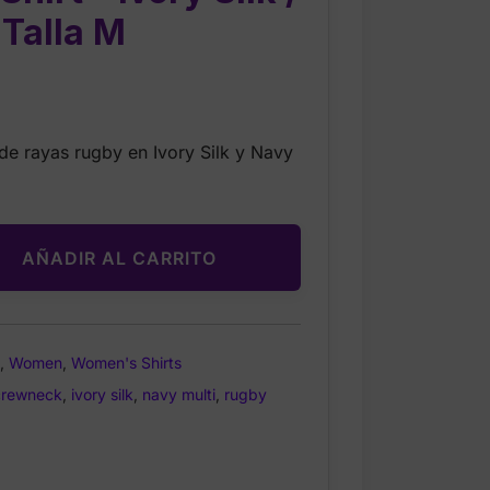
 Talla M
Current
price
e rayas rugby en Ivory Silk y Navy
is:
$20.99.
AÑADIR AL CARRITO
,
Women
,
Women's Shirts
crewneck
,
ivory silk
,
navy multi
,
rugby