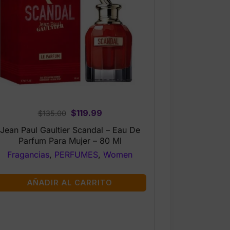
Original
Current
$
119.99
$
135.00
price
price
Jean Paul Gaultier Scandal – Eau De
was:
is:
Parfum Para Mujer – 80 Ml
$135.00.
$119.99.
Fragancias
,
PERFUMES
,
Women
AÑADIR AL CARRITO