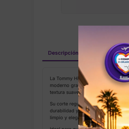
Descripción
Valoraciones (
La Tommy Hilfiger Rugby Stripe Crew
moderno gracias a sus franjas tipo 
textura suave, ligera y cómoda para 
Su corte regular y cuello redondo p
durabilidad y una caída impecable. 
limpio y elegante.
Ideal para quienes buscan una camis