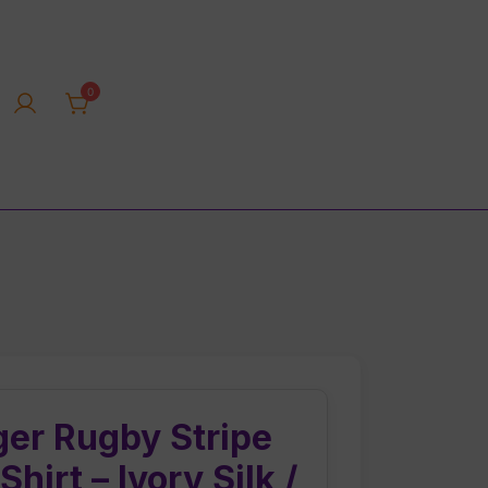
0
rica tienda online
ger Rugby Stripe
irt – Ivory Silk /