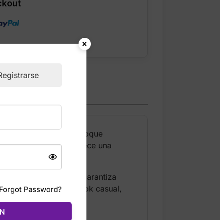
ckout
Registrarse
 estilo clásico con un toque
godón regenerativo, ofrece una
la confección premium garantiza
ts o joggers para un look casual,
Forgot Password?
ÓN
e combinan con todo.