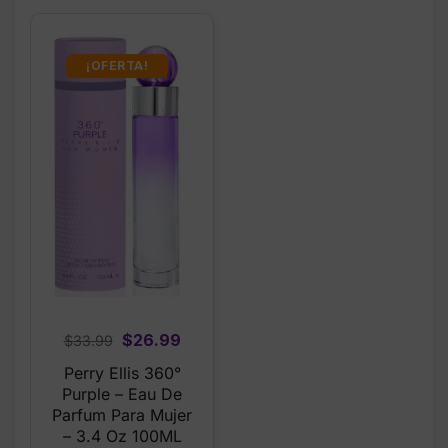
¡OFERTA!
Original
Current
$
26.99
$
33.99
price
price
Perry Ellis 360°
was:
is:
Purple – Eau De
$33.99.
$26.99.
Parfum Para Mujer
– 3.4 Oz 100ML