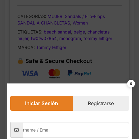
CATEGORÍAS:
MUJER
,
Sandals / Flip-Flops
SANDALIA CHANCLETAS
,
Women
ETIQUETAS:
beach sandal
,
beige
,
chancletas
mujer
,
fw0fw07854
,
monogram
,
tommy hilfiger
MARCA:
Tommy Hilfiger
Safe & Secure Checkout
Iniciar Sesión
Registrarse
Descripción
Valoraciones (0)