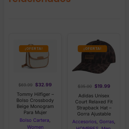
¡OFERTA!
¡OFERTA!
Original
Current
$
32.99
$
69.99
Original
Current
$
19.99
$
35.00
price
price
price
price
Tommy Hilfiger –
Adidas Unisex
was:
is:
was:
is:
Bolso Crossbody
Court Relaxed Fit
$69.99.
$32.99.
Beige Monogram
$35.00.
$19.99.
Strapback Hat –
Para Mujer
Gorra Ajustable
Bolso Cartera
,
Accesorios
,
Gorras
,
Women
HOMBRES
,
Men
,