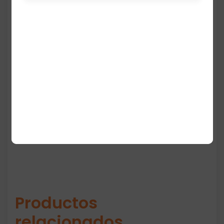
estilo versátil y elegante, ideal para outfits
casuales o deportivos.
Fabricada con materiales cómodos y
resistentes, esta gorra proporciona un
ajuste seguro y un look premium
característico de Tommy Hilfiger. Es
perfecta para uso diario, protección solar o
como accesorio de moda.
Productos
relacionados