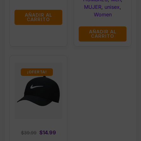
MUJER
,
unisex
,
Women
AÑADIR AL
CARRITO
AÑADIR AL
CARRITO
¡OFERTA!
Original
Current
$
14.99
$
39.99
price
price