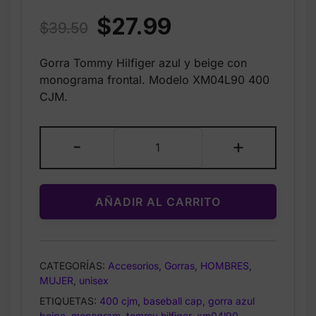
Original
Current
$
27.99
$
39.50
price
price
Gorra Tommy Hilfiger azul y beige con
was:
is:
monograma frontal. Modelo XM04L90 400
$39.50.
$27.99.
CJM.
Tommy
-
+
Hilfiger
Embroidered
Flag
AÑADIR AL CARRITO
Stripe
Logo
T‑Shirt
Light
CATEGORÍAS:
Accesorios
,
Gorras
,
HOMBRES
,
Pink
MUJER
,
unisex
–
ETIQUETAS:
400 cjm
,
baseball cap
,
gorra azul
Talla
beige
,
monogram
,
tommy hilfiger
,
xm04l90