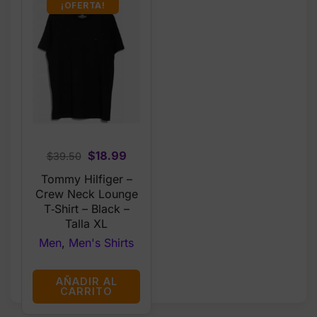
¡OFERTA!
Original
Current
$
18.99
$
39.50
price
price
Tommy Hilfiger –
was:
is:
Crew Neck Lounge
$39.50.
$18.99.
T‑Shirt – Black –
Talla XL
Men
,
Men's Shirts
AÑADIR AL
CARRITO