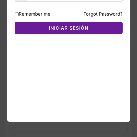
algodón regenerativo, ofrece una textura
suave, ligera y con excelente elasticidad,
Remember me
Forgot Password?
ideal para quienes buscan comodidad y
durabilidad.
INICIAR SESIÓN
Su corte clásico y cuello redondo
proporcionan un ajuste natural, mientras
que el tejido de jersey mantiene una
sensación fresca y agradable sobre la piel.
Es una pieza versátil que combina
perfectamente con jeans, joggers o shorts,
convirtiéndose en un básico imprescindible
del guardarropa masculino.
Con más de 240 reseñas y una calificación
de 4.7/5, es una de las camisetas más
populares de la marca.