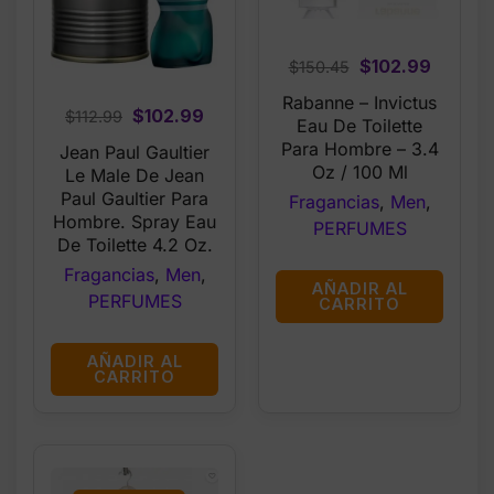
Original
Curren
$
102.99
$
150.45
price
price
Rabanne – Invictus
Original
Current
$
102.99
was:
is:
$
112.99
Eau De Toilette
price
price
$150.45.
$102.9
Para Hombre – 3.4
Jean Paul Gaultier
was:
is:
Oz / 100 Ml
Le Male De Jean
$112.99.
$102.99.
Paul Gaultier Para
Fragancias
,
Men
,
Hombre. Spray Eau
PERFUMES
De Toilette 4.2 Oz.
Fragancias
,
Men
,
AÑADIR AL
PERFUMES
CARRITO
AÑADIR AL
CARRITO