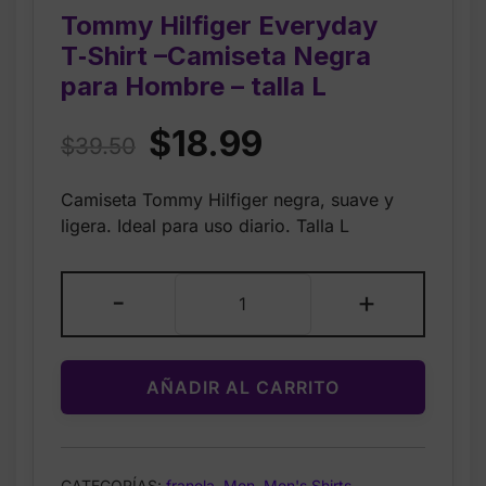
Tommy Hilfiger Everyday
T‑Shirt –Camiseta Negra
para Hombre – talla L
Original
Current
$
18.99
$
39.50
price
price
Camiseta Tommy Hilfiger negra, suave y
was:
is:
ligera. Ideal para uso diario. Talla L
$39.50.
$18.99.
Tommy
-
+
Hilfiger
Everyday
T‑Shirt
AÑADIR AL CARRITO
–
Camiseta
Negra
para
CATEGORÍAS:
franela
,
Men
,
Men's Shirts