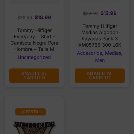
Original
Curren
$
12.99
$
22.50
Original
Current
$
18.99
$
39.50
price
price
price
price
Tommy Hilfiger
was:
is:
Tommy Hilfiger
was:
is:
Medias Algodón
$22.50.
$12.99.
Everyday T‑Shirt –
$39.50.
$18.99.
Rayadas Pack 3
Camiseta Negra Para
XM05765 300 L6K
Hombre – Talla M
Accesorios
,
Medias
,
Uncategorized
Men
AÑADIR AL
AÑADIR AL
CARRITO
CARRITO
¡OFERTA!