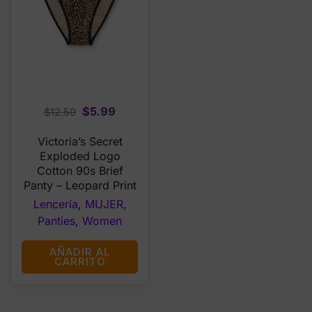
Original
Current
$
5.99
$
12.50
price
price
Victoria’s Secret
was:
is:
Exploded Logo
$12.50.
$5.99.
Cotton 90s Brief
Panty – Leopard Print
Lencería
,
MUJER
,
Panties
,
Women
AÑADIR AL
CARRITO