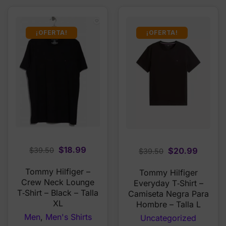
¡OFERTA!
¡OFERTA!
Original
Current
$
18.99
Original
Curren
$
20.99
$
39.50
$
39.50
price
price
price
price
Tommy Hilfiger –
Tommy Hilfiger
was:
is:
was:
is:
Crew Neck Lounge
Everyday T‑Shirt –
$39.50.
$18.99.
$39.50.
$20.99
T‑Shirt – Black – Talla
Camiseta Negra Para
XL
Hombre – Talla L
Men
,
Men's Shirts
Uncategorized