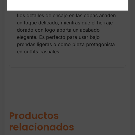
movimiento.
Los detalles de encaje en las copas añaden
un toque delicado, mientras que el herraje
dorado con logo aporta un acabado
elegante. Es perfecto para usar bajo
prendas ligeras o como pieza protagonista
en outfits casuales.
Productos
relacionados