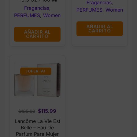
Fragancias
,
Fragancias
,
PERFUMES
,
Women
PERFUMES
,
Women
AÑADIR AL
CARRITO
AÑADIR AL
CARRITO
¡OFERTA!
Original
Current
$
115.99
$
125.00
price
price
Lancôme La Vie Est
was:
is:
Belle – Eau De
$125.00.
$115.99.
Parfum Para Mujer