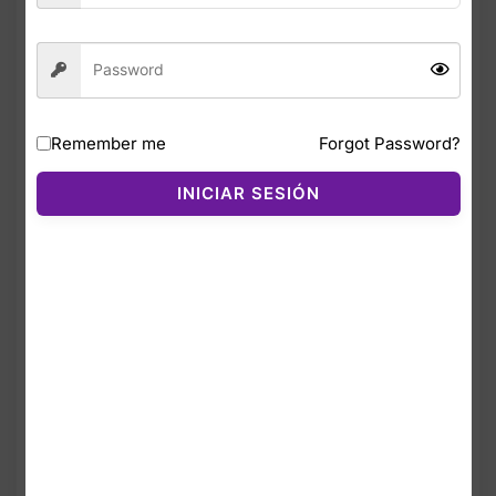
Safe & Secure Checkout
Remember me
Forgot Password?
INICIAR SESIÓN
Descripción
Valoraciones (0)
El Tease Sheer Stripe Triangle Bralette en
color Gecko Yellow es un bralette sensual,
ligero y moderno, diseñado con copas
triangulares de malla transparente con
franjas que aportan un estilo chic y
llamativo. El escote profundo tipo V realza
el busto sin necesidad de varillas,
ofreciendo comodidad y libertad de