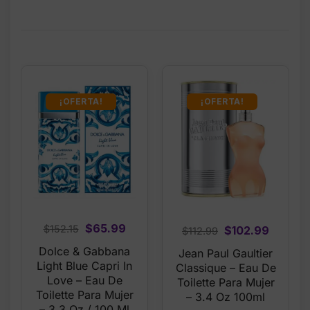
¡OFERTA!
¡OFERTA!
Original
Current
$
65.99
Original
Curren
$
152.15
$
102.99
$
112.99
price
price
price
price
Dolce & Gabbana
Jean Paul Gaultier
was:
is:
was:
is:
Light Blue Capri In
Classique – Eau De
$152.15.
$65.99.
$112.99.
$102.99
Love – Eau De
Toilette Para Mujer
Toilette Para Mujer
– 3.4 Oz 100ml
– 3.3 Oz / 100 Ml