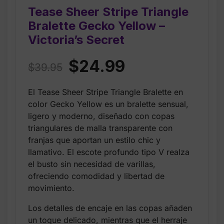
Tease Sheer Stripe Triangle
Bralette Gecko Yellow –
Victoria’s Secret
Original
Current
$
24.99
$
39.95
price
price
El Tease Sheer Stripe Triangle Bralette en
was:
is:
color Gecko Yellow es un bralette sensual,
$39.95.
$24.99.
ligero y moderno, diseñado con copas
triangulares de malla transparente con
franjas que aportan un estilo chic y
llamativo. El escote profundo tipo V realza
el busto sin necesidad de varillas,
ofreciendo comodidad y libertad de
movimiento.
Los detalles de encaje en las copas añaden
un toque delicado, mientras que el herraje