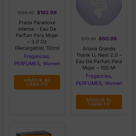
Original
Current
$
162.99
$
168.99
price
price
Prada Paradoxe
was:
is:
Intense – Eau De
$168.99.
$162.99.
Parfum Para Mujer
Original
Current
$
60.99
$
73.99
– 3.0 Oz
price
price
(Recargable) 100ml
Ariana Grande
was:
is:
Thank U, Next 2.0 –
Fragancias
,
$73.99.
$60.99.
Eau De Parfum Para
PERFUMES
,
Women
Mujer – 100 Ml
Fragancias
,
AÑADIR AL
PERFUMES
,
Women
CARRITO
AÑADIR AL
CARRITO