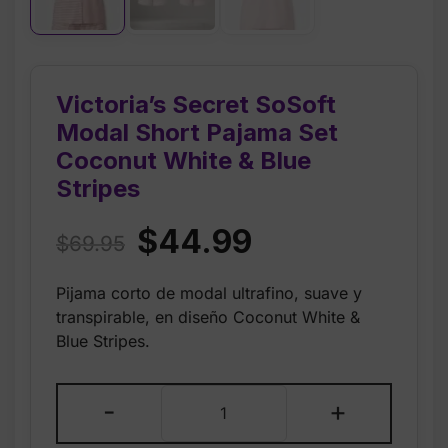
Victoria’s Secret SoSoft
Modal Short Pajama Set
Coconut White & Blue
Stripes
Original
Current
$
44.99
$
69.95
price
price
Pijama corto de modal ultrafino, suave y
was:
is:
transpirable, en diseño Coconut White &
$69.95.
$44.99.
Blue Stripes.
Victoria’s
-
+
Secret
SoSoft