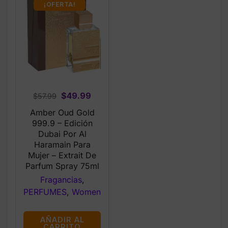
¡OFERTA!
Original
Current
$
49.99
$
57.99
price
price
Amber Oud Gold
was:
is:
999.9 – Edición
$57.99.
$49.99.
Dubai Por Al
Haramain Para
Mujer – Extrait De
Parfum Spray 75ml
Fragancias
,
PERFUMES
,
Women
AÑADIR AL
CARRITO