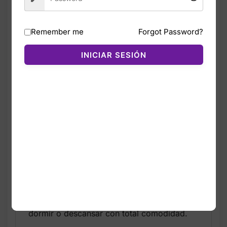
Descripción
Valoraciones (0)
Remember me
Forgot Password?
El SoSoft™ Modal Short Pajama Set de
INICIAR SESIÓN
Victoria’s Secret es uno de los conjuntos
más vendidos gracias a su suavidad
extrema y su tejido modal ultrafino. Este set
incluye un top y un short, ambos
confeccionados en una mezcla modal
lujosa, transpirable y con un stretch
delicioso que se adapta cómodamente al
cuerpo.
El diseño Coconut White & Blue Stripes
ofrece un estilo fresco y clásico. Según la
descripción oficial, estos pijamas son
“beyond buttery” y “top-rated”, ideales para
dormir o descansar con total comodidad.