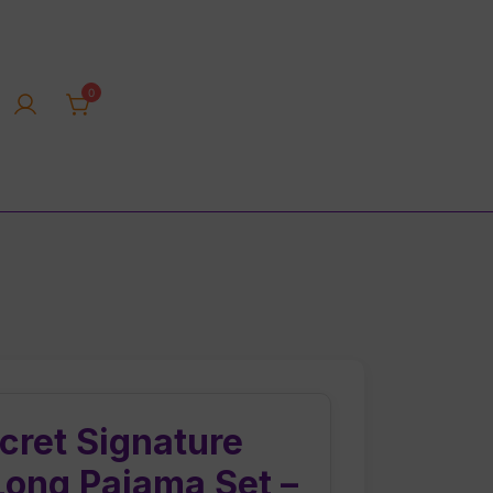
0
rica tienda online
ecret Signature
Long Pajama Set –