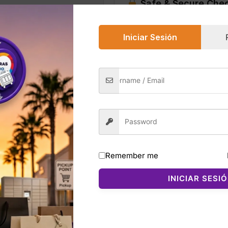
Safe & Secure Che
Vermillion
–
Talla
Iniciar Sesión
M
cantidad
0)
a Set de Victoria’s Secret es un conjunto de pijama largo 
abado satinado brillante aporta un look lujoso, mientras qu
Remember me
o.
INICIAR SESI
 botones frontales y un pantalón largo con cintura elástica 
modidad. El satén es suave al tacto, ligero y con caída fl