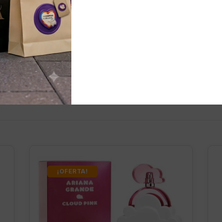
nados
¡OFERTA!