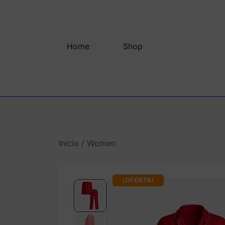
Saltar
al
contenido
Home
Shop
Inicio
/
Women
¡OFERTA!