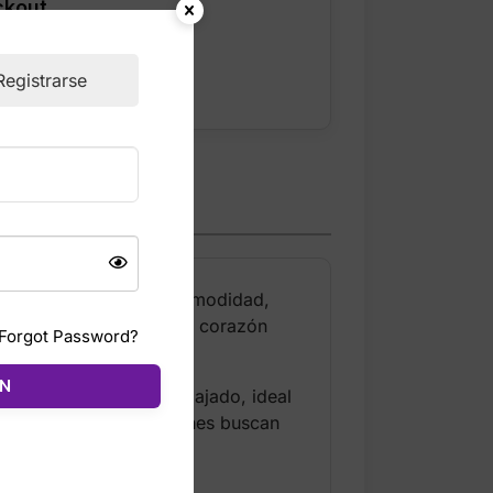
ckout
Registrarse
diseñado para ofrecer comodidad,
e el bolsillo en forma de corazón
Forgot Password?
ÓN
ajustable. El fit es relajado, ideal
uida, perfecto para quienes buscan