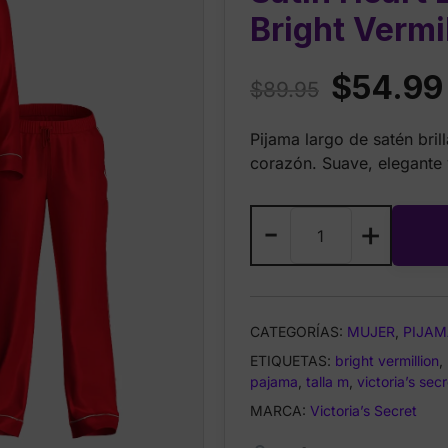
Bright Vermil
Original
$
54.99
$
89.95
price
Pijama largo de satén bril
was:
corazón. Suave, elegante
$89.95.
Victoria’s
-
+
Secret
Signature
Satin
Heart
CATEGORÍAS:
MUJER
,
PIJAM
Long
ETIQUETAS:
Pajama
bright vermillion
,
pajama
,
talla m
,
victoria’s secr
Set
–
MARCA:
Victoria’s Secret
Bright