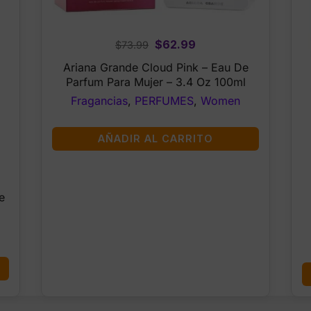
Original
Current
$
62.99
$
73.99
price
price
Ariana Grande Cloud Pink – Eau De
was:
is:
Parfum Para Mujer – 3.4 Oz 100ml
$73.99.
$62.99.
Fragancias
,
PERFUMES
,
Women
AÑADIR AL CARRITO
e