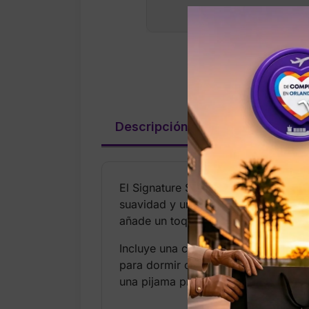
Descripción
Valoraciones (
El Signature Satin Heart Long Pajam
suavidad y un estilo elegante. Su ac
añade un toque romántico y distintiv
Incluye una camisa de manga larga con
para dormir o descansar con total co
una pijama premium.