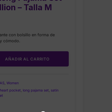
lion – Talla M
Current
price
lante con bolsillo en forma de
is:
 y cómodo.
$54.99.
AÑADIR AL CARRITO
AS
,
Women
heart pocket
,
long pajama set
,
satin
et