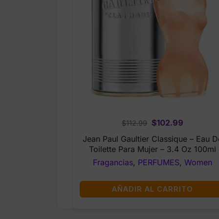
Original
Current
$
102.99
$
112.99
price
price
Jean Paul Gaultier Classique – Eau D
was:
is:
Toilette Para Mujer – 3.4 Oz 100ml
$112.99.
$102.99.
Fragancias
,
PERFUMES
,
Women
AÑADIR AL CARRITO