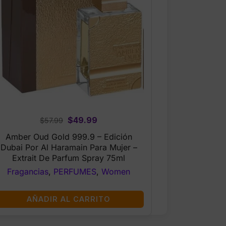
Original
Current
$
49.99
$
57.99
price
price
Amber Oud Gold 999.9 – Edición
was:
is:
Dubai Por Al Haramain Para Mujer –
$57.99.
$49.99.
Extrait De Parfum Spray 75ml
Fragancias
,
PERFUMES
,
Women
AÑADIR AL CARRITO