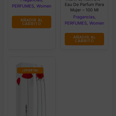
$73.99.
$60.99.
Eau De Parfum Para
PERFUMES
,
Women
Mujer – 100 Ml
Fragancias
,
AÑADIR AL
PERFUMES
,
Women
CARRITO
AÑADIR AL
CARRITO
¡OFERTA!