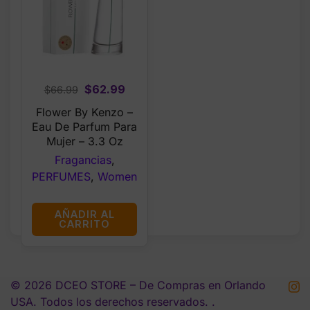
Original
Current
$
62.99
$
66.99
price
price
Flower By Kenzo –
was:
is:
Eau De Parfum Para
$66.99.
$62.99.
Mujer – 3.3 Oz
Fragancias
,
PERFUMES
,
Women
AÑADIR AL
CARRITO
© 2026 DCEO STORE – De Compras en Orlando
USA. Todos los derechos reservados. .