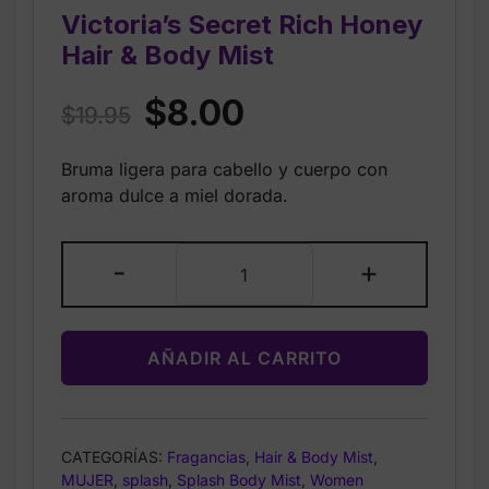
Victoria’s Secret Rich Honey
Hair & Body Mist
Original
Current
$
8.00
$
19.95
price
price
Bruma ligera para cabello y cuerpo con
was:
is:
aroma dulce a miel dorada.
$19.95.
$8.00.
Victoria’s
-
+
Secret
Rich
Honey
AÑADIR AL CARRITO
Hair
&
Body
Mist
CATEGORÍAS:
Fragancias
,
Hair & Body Mist
,
cantidad
MUJER
,
splash
,
Splash Body Mist
,
Women