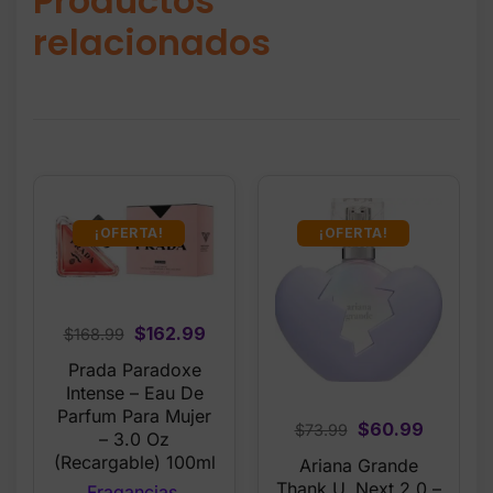
Productos
relacionados
¡OFERTA!
¡OFERTA!
Original
Current
$
162.99
$
168.99
price
price
Prada Paradoxe
was:
is:
Intense – Eau De
$168.99.
$162.99.
Parfum Para Mujer
Original
Current
$
60.99
$
73.99
– 3.0 Oz
price
price
(Recargable) 100ml
Ariana Grande
was:
is:
Thank U, Next 2.0 –
Fragancias
,