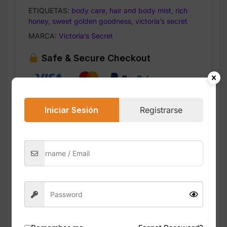
ETIQUETAS:
body care
,
hair and body mist
,
rich
honey
,
sweet golden goodness
,
victoria’s secret
MARCA:
Victoria’s Secret
Safe & Secure Checkout
Iniciar Sesión
Registrarse
Descripción
Valoraciones (0)
El Rich Honey Hair & Body Mist de Victoria’s
Secret es una bruma ligera diseñada para
perfumar tanto el cabello como la piel. Su