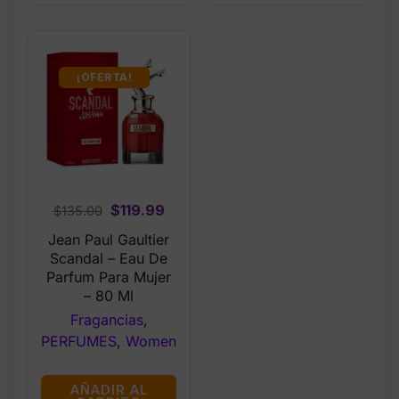
¡OFERTA!
Original
Current
$
119.99
$
135.00
price
price
Jean Paul Gaultier
was:
is:
Scandal – Eau De
$135.00.
$119.99.
Parfum Para Mujer
– 80 Ml
Fragancias
,
PERFUMES
,
Women
AÑADIR AL