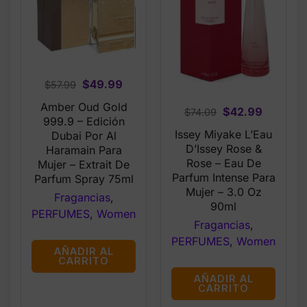
Original
Current
$
49.99
$
57.99
price
price
Amber Oud Gold
Original
Current
$
42.99
$
74.09
was:
is:
999.9 – Edición
price
price
$57.99.
$49.99.
Issey Miyake L’Eau
Dubai Por Al
was:
is:
D’Issey Rose &
Haramain Para
$74.09.
$42.99.
Rose – Eau De
Mujer – Extrait De
Parfum Intense Para
Parfum Spray 75ml
Mujer – 3.0 Oz
Fragancias
,
90ml
PERFUMES
,
Women
Fragancias
,
PERFUMES
,
Women
AÑADIR AL
CARRITO
AÑADIR AL
CARRITO