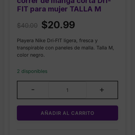
correr de manga corta Dri-
FIT para mujer TALLA M
Original
Current
$
20.99
$
40.00
price
price
Playera Nike Dri‑FIT ligera, fresca y
was:
is:
transpirable con paneles de malla. Talla M,
$40.00.
$20.99.
color negro.
2 disponibles
Nike
-
+
Tempo
Playera
de
AÑADIR AL CARRITO
correr
de
manga