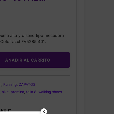
Current
price
puma alta y diseño tipo mecedora
is:
Color azul FV5285‑401.
$41.99.
AÑADIR AL CARRITO
n
,
Running
,
ZAPATOS
,
nike
,
promina
,
talla 8
,
walking shoes
ckout