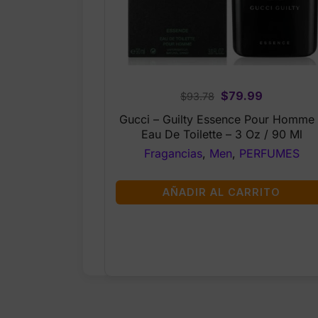
Original
Current
$
79.99
$
93.78
price
price
Gucci – Guilty Essence Pour Homme 
was:
is:
Eau De Toilette – 3 Oz / 90 Ml
$93.78.
$79.99.
Fragancias
,
Men
,
PERFUMES
AÑADIR AL CARRITO