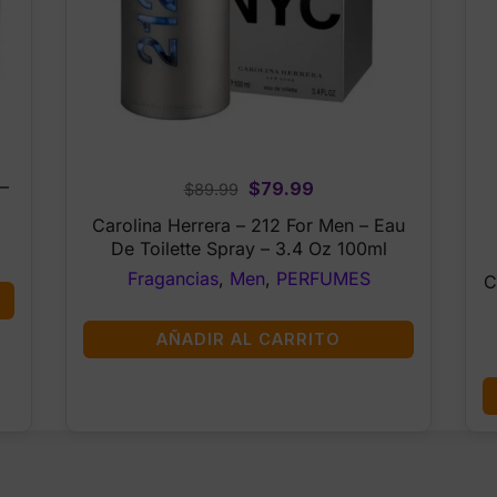
–
Original
Current
$
79.99
$
89.99
price
price
Carolina Herrera – 212 For Men – Eau
was:
is:
De Toilette Spray – 3.4 Oz 100ml
$89.99.
$79.99.
Fragancias
,
Men
,
PERFUMES
C
AÑADIR AL CARRITO