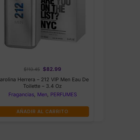
Original
Current
$
82.99
$
110.45
price
price
arolina Herrera – 212 VIP Men Eau De
was:
is:
Toilette – 3.4 Oz
$110.45.
$82.99.
Fragancias
,
Men
,
PERFUMES
AÑADIR AL CARRITO