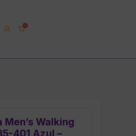
0
rica tienda online
a Men’s Walking
5-401 Azul –