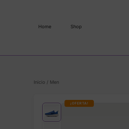
Saltar
al
contenido
Home
Shop
Inicio
/
Men
¡OFERTA!