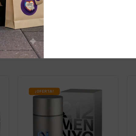
nados
¡OFERTA!