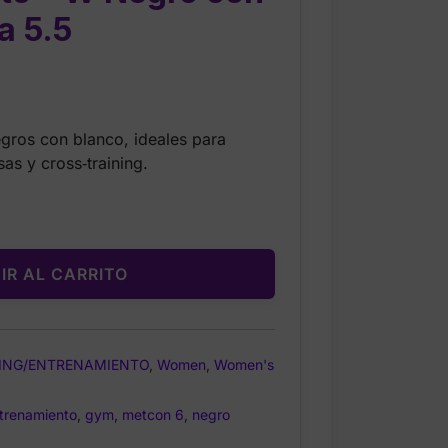
a 5.5
Current
price
gros con blanco, ideales para
is:
as y cross‑training.
$84.99.
IR AL CARRITO
ING/ENTRENAMIENTO
,
Women
,
Women's
trenamiento
,
gym
,
metcon 6
,
negro