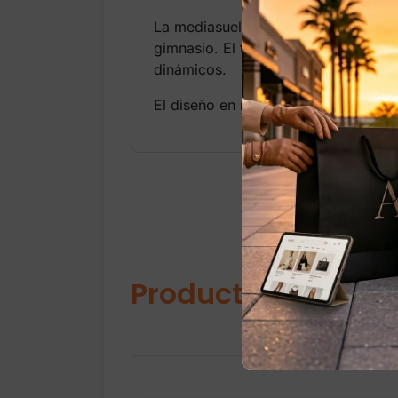
La mediasuela combina estabilidad y
gimnasio. El talón rígido proporcio
dinámicos.
El diseño en negro con detalles blan
Productos relacio