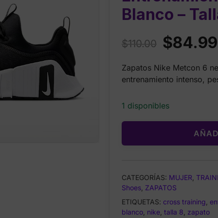
Blanco – Tall
Original
$
84.99
$
110.00
price
Zapatos Nike Metcon 6 ne
was:
entrenamiento intenso, pes
$110.00.
1 disponibles
AÑAD
CATEGORÍAS:
MUJER
,
TRAIN
Shoes
,
ZAPATOS
ETIQUETAS:
cross training
,
en
blanco
,
nike
,
talla 8
,
zapato