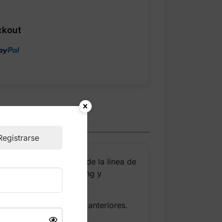
ckout
Registrarse
y resistentes dentro de la línea de
sas, HIIT, cross‑training y
uperior al de versiones anteriores.
s pesados.