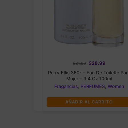
Original
Current
$
28.99
$
31.99
price
price
Perry Ellis 360° – Eau De Toilette Pa
was:
is:
Mujer – 3.4 Oz 100ml
$31.99.
$28.99.
Fragancias
,
PERFUMES
,
Women
AÑADIR AL CARRITO