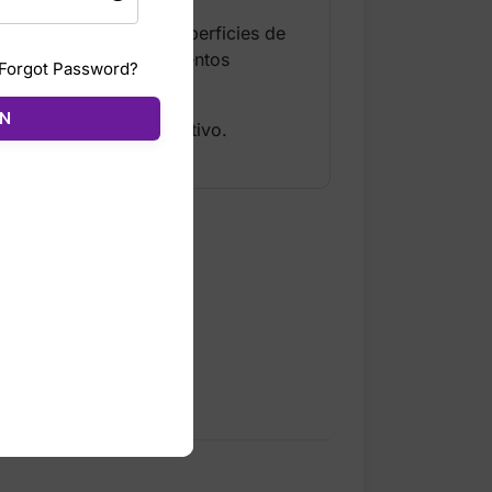
ción excepcional en superficies de
ás flexible para movimientos
Forgot Password?
ÓN
 cualquier outfit deportivo.