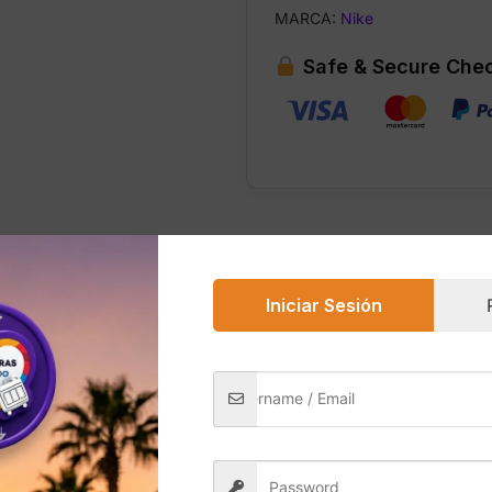
MARCA:
Nike
Safe & Secure Che
0)
Iniciar Sesión
olor negro con blanco son uno de los modelos más icónicos 
dos para soportar rutinas intensas como levantamiento de pe
malla altamente transpirable, permitiendo un flujo de aire s
y estable incluso en movimientos laterales o levantamiento