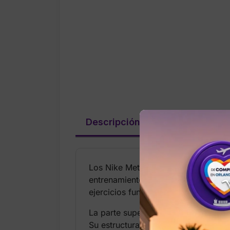
Descripción
Valoraciones (
Los Nike Metcon 6 para hombre en c
entrenamiento de Nike. Están diseña
ejercicios funcionales.
La parte superior está fabricada con 
Su estructura mantiene el pie firme 