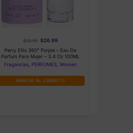
Original
Current
$
26.99
$
33.99
price
price
Perry Ellis 360° Purple – Eau De
was:
is:
Parfum Para Mujer – 3.4 Oz 100ML
$33.99.
$26.99.
Fragancias
,
PERFUMES
,
Women
AÑADIR AL CARRITO