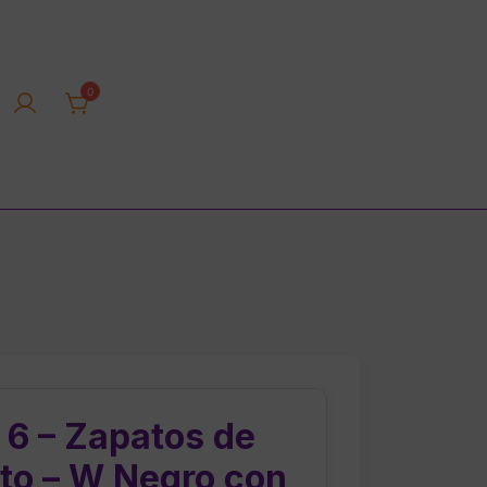
0
rica tienda online
 6 – Zapatos de
to – W Negro con