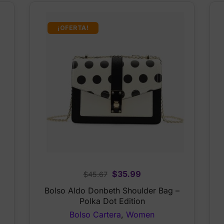
¡OFERTA!
Original
Current
$
35.99
$
45.67
price
price
Bolso Aldo Donbeth Shoulder Bag –
was:
is:
Polka Dot Edition
$45.67.
$35.99.
Bolso Cartera
,
Women