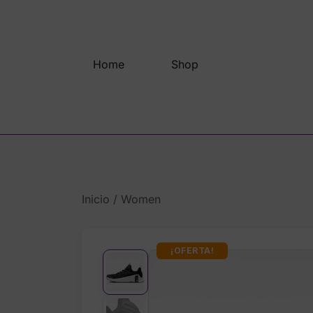
Saltar
al
contenido
Home
Shop
Inicio
/
Women
¡OFERTA!