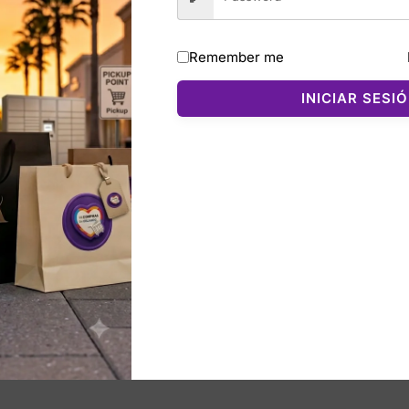
 amortiguación, mientras que la suela de goma ofrece trac
na soporte para cargas pesadas, y la zona del antepié es m
Remember me
INICIAR SESI
cos ofrece un look limpio, moderno y fácil de combinar con
nados