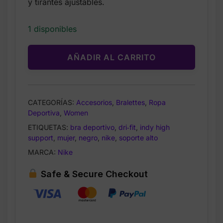
$65.46.
$34.99.
y tirantes ajustables.
1 disponibles
AÑADIR AL CARRITO
CATEGORÍAS:
Accesorios
,
Bralettes
,
Ropa
Deportiva
,
Women
ETIQUETAS:
bra deportivo
,
dri‑fit
,
indy high
support
,
mujer
,
negro
,
nike
,
soporte alto
MARCA:
Nike
Safe & Secure Checkout