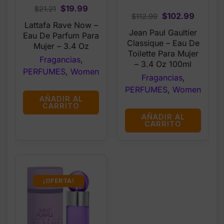
Original
Current
$
19.99
$
21.21
Original
Curren
$
102.99
$
112.99
price
price
Lattafa Rave Now –
price
price
was:
is:
Jean Paul Gaultier
Eau De Parfum Para
was:
is:
Classique – Eau De
$21.21.
$19.99.
Mujer – 3.4 Oz
$112.99.
$102.99
Toilette Para Mujer
Fragancias
,
– 3.4 Oz 100ml
PERFUMES
,
Women
Fragancias
,
PERFUMES
,
Women
AÑADIR AL
CARRITO
AÑADIR AL
CARRITO
¡OFERTA!