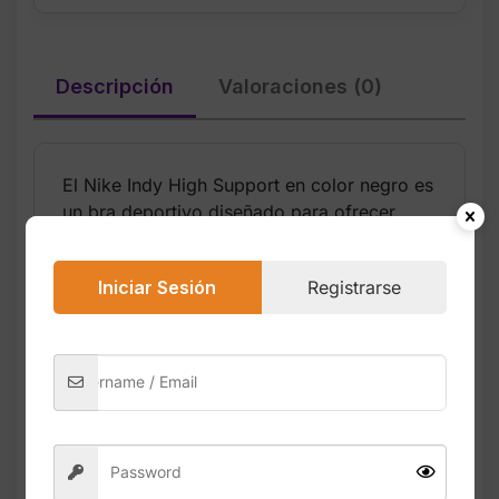
Descripción
Valoraciones (0)
El Nike Indy High Support en color negro es
un bra deportivo diseñado para ofrecer
soporte alto durante entrenamientos
intensos como running, HIIT, saltos, cardio y
Iniciar Sesión
Registrarse
sesiones de fuerza. Su diseño combina
comodidad, estabilidad y un estilo moderno
que se adapta perfectamente al cuerpo.
Cuenta con copas acolchadas que brindan
forma y soporte, además de un sistema de
tirantes ajustables que permite personalizar
el ajuste según la necesidad. La tecnología
Nike Dri‑FIT ayuda a mantener la piel seca