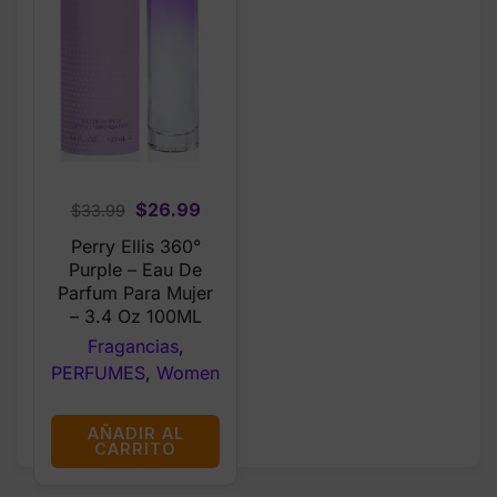
Original
Current
$
26.99
$
33.99
price
price
Perry Ellis 360°
was:
is:
Purple – Eau De
$33.99.
$26.99.
Parfum Para Mujer
– 3.4 Oz 100ML
Fragancias
,
PERFUMES
,
Women
AÑADIR AL
CARRITO