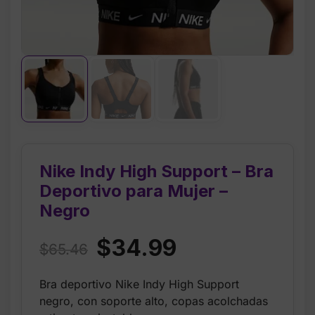
Nike Indy High Support – Bra
Deportivo para Mujer –
Negro
Original
Current
$
34.99
$
65.46
price
price
Bra deportivo Nike Indy High Support
was:
is:
negro, con soporte alto, copas acolchadas