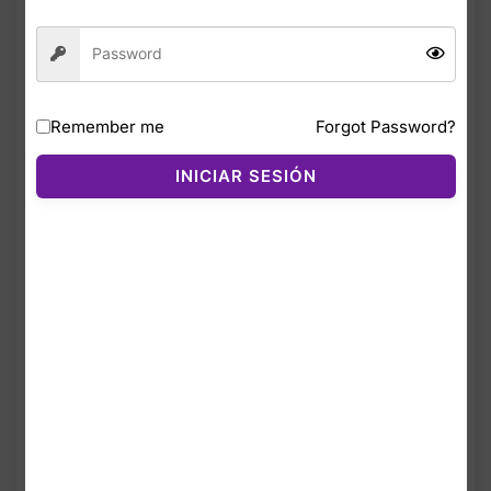
de tiro medio para mujer son una prenda
esencial para quienes buscan comodidad,
suavidad y estilo diario. Fabricados con el
icónico tejido Club Fleece, reconocido por
su calidez y consistencia, estos joggers
Remember me
Forgot Password?
ofrecen una sensación suave y familiar que
se mantiene con el uso.
INICIAR SESIÓN
Su diseño de tiro medio brinda un ajuste
cómodo y favorecedor, mientras que los
puños elásticos y la pretina con cordón
permiten un ajuste seguro y personalizado.
El interior afelpado mantiene la calidez sin
añadir peso, haciéndolos ideales para
entrenar, salir o relajarte.
El color Royal Game/White aporta un look
vibrante y moderno, con el Swoosh
bordado en blanco que añade un toque
clásico y limpio.