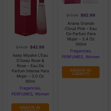
Original
Current
$
62.99
$
73.99
price
price
Ariana Grande
was:
is:
Cloud Pink – Eau
$73.99.
$62.99.
De Parfum Para
Mujer – 3.4 Oz
100ml
Original
Current
$
42.99
$
74.09
Fragancias
,
price
price
Issey Miyake L’Eau
PERFUMES
,
Women
was:
is:
D’Issey Rose &
$74.09.
$42.99.
Rose – Eau De
AÑADIR AL
Parfum Intense Para
CARRITO
Mujer – 3.0 Oz
90ml
Fragancias
,
PERFUMES
,
Women
AÑADIR AL
CARRITO