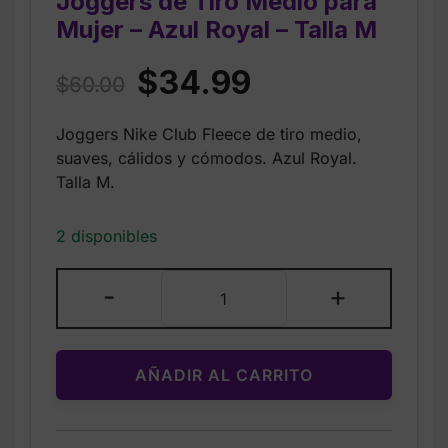
Joggers de Tiro Medio para
Mujer – Azul Royal – Talla M
Original
Current
$
34.99
$
60.00
price
price
Joggers Nike Club Fleece de tiro medio,
was:
is:
suaves, cálidos y cómodos. Azul Royal.
$60.00.
$34.99.
Talla M.
2 disponibles
Nike
-
+
Sportswear
Club
Fleece
AÑADIR AL CARRITO
Joggers
de
Tiro