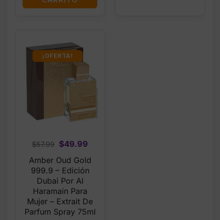
¡OFERTA!
Original
Current
$
49.99
$
57.99
price
price
Amber Oud Gold
was:
is:
999.9 – Edición
$57.99.
$49.99.
Dubai Por Al
Haramain Para
Mujer – Extrait De
Parfum Spray 75ml