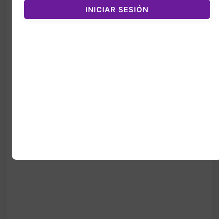
INICIAR SESIÓN
Fragancia juvenil, tierna y muy
femenina
Ideal para uso diario,
primavera y verano
Una de las fragancias más
queridas de Marc Jacobs
Un perfume creado para la mujer que ama
lo dulce, lo suave y lo romántico. Una
fragancia que no solo se usa…
se disfruta
.