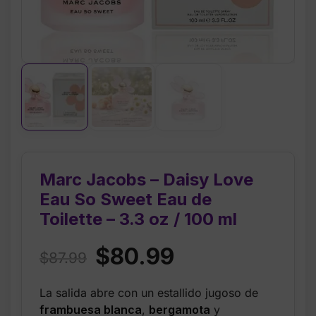
Marc Jacobs – Daisy Love
Eau So Sweet Eau de
Toilette – 3.3 oz / 100 ml
Original
Current
$
80.99
$
87.99
price
price
La salida abre con un estallido jugoso de
was:
is:
frambuesa blanca
,
bergamota
y