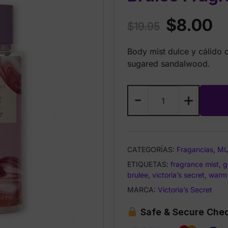
Original
Cu
$
8.00
$
19.95
price
pr
Body mist dulce y cálido
was:
is:
sugared sandalwood.
$19.95.
$8
Victoria’s
-
+
Secret
Love
Spell
Brulee
CATEGORÍAS:
Fragancias
,
MU
Fragrance
ETIQUETAS:
Mist
fragrance mist
,
g
brulee
,
victoria’s secret
,
warm
8.4oz
cantidad
MARCA:
Victoria’s Secret
Safe & Secure Che