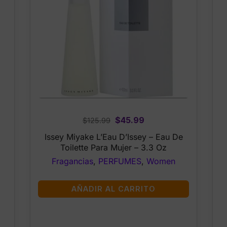
Original
Current
$
45.99
$
125.99
price
price
Issey Miyake L’Eau D’Issey – Eau De
was:
is:
Toilette Para Mujer – 3.3 Oz
$125.99.
$45.99.
Fragancias
,
PERFUMES
,
Women
AÑADIR AL CARRITO