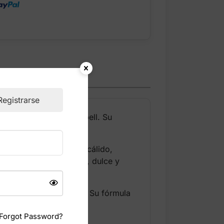
Registrarse
nte del clásico Love Spell. Su
ade un toque afrutado cálido,
ado es un aroma suave, dulce y
ás queridas de la línea. Su fórmula
Forgot Password?