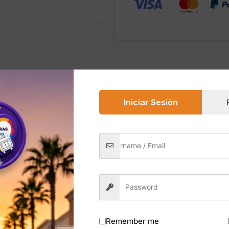
0)
Iniciar Sesión
Victoria’s Secret es una versión más dulce, cálida y decade
losos con un giro gourmand indulgente.
m, aportando dulzura floral. En el corazón, Warm Peach añ
ndalwood crea un acabado cremoso y envolvente. El result
man los perfumes gourmand con un toque elegante.
s basada en más de 1800 reseñas, es una de las variantes m
ante el día sin resultar pesada.
Remember me