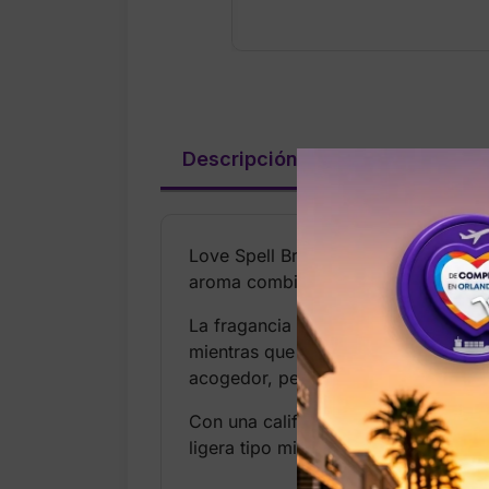
Descripción
Valoraciones (
Love Spell Brûlée Fragrance Mist de 
aroma combina matices suaves y me
La fragancia abre con Honey Blosso
mientras que la base de Sugared Sa
acogedor, perfecto para quienes a
Con una calificación de 4.8 estrella
ligera tipo mist permite reaplicar dur