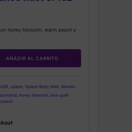
rrent
ice
 con honey blossom, warm peach y
.00.
AÑADIR AL CARRITO
JER
,
splash
,
Splash Body Mist
,
Women
ourmand
,
honey blossom
,
love spell
 peach
ckout