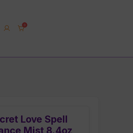
0
rica tienda online
cret Love Spell
ance Mist 8.4oz