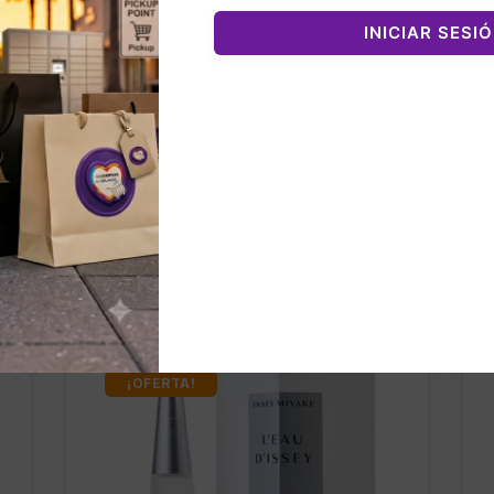
INICIAR SESI
nados
¡OFERTA!