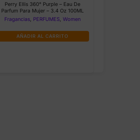
price
price
Perry Ellis 360° Purple – Eau De
was:
is:
Parfum Para Mujer – 3.4 Oz 100ML
$33.99.
$26.99.
Fragancias
,
PERFUMES
,
Women
AÑADIR AL CARRITO