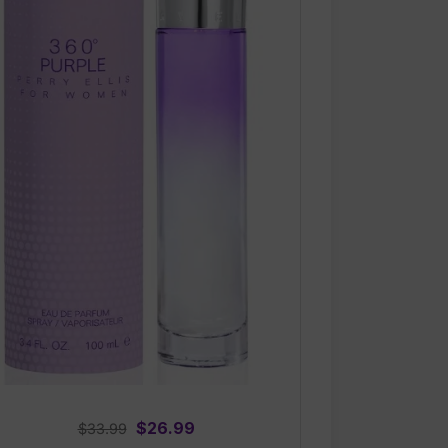
Original
Current
$
26.99
$
33.99