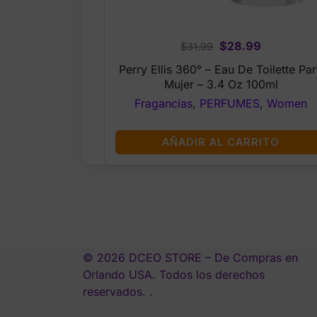
Original
Current
$
28.99
$
31.99
price
price
Perry Ellis 360° – Eau De Toilette Pa
was:
is:
Mujer – 3.4 Oz 100ml
$31.99.
$28.99.
Fragancias
,
PERFUMES
,
Women
AÑADIR AL CARRITO
© 2026 DCEO STORE – De Compras en
Orlando USA. Todos los derechos
reservados. .