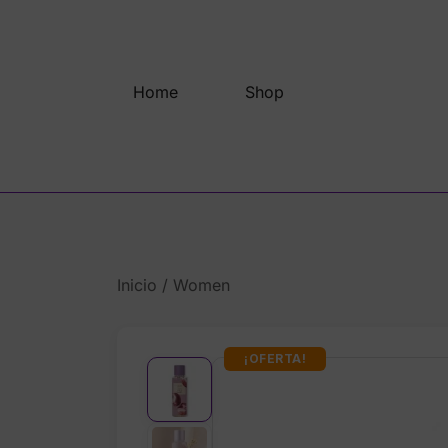
Saltar
al
contenido
Home
Shop
Inicio
/
Women
¡OFERTA!