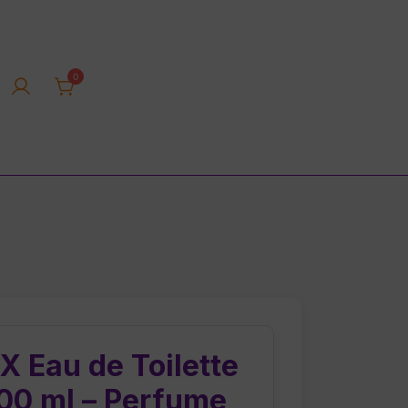
0
rica tienda online
 Eau de Toilette
100 ml – Perfume