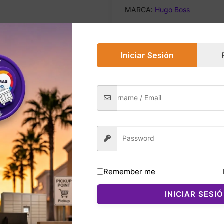
MARCA:
Hugo Boss
Safe & Secure Che
Iniciar Sesión
icional
Valoraciones (0)
 fragancia floral frutal suave, femenina y moderna, cread
Remember me
 sensual. Lanzada como parte de la icónica pareja de fraga
a: sutil, sofisticada y naturalmente atractiva.
INICIAR SESI
ugosas de mandarina, grosella negra y lichi, creando un inic
i y la rosa aportan un toque floral cálido, cremoso y muy 