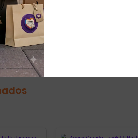
a suave, limpia y elegante que acompaña durante horas.
 oficina, clima cálido o para mujeres que buscan un aroma d
a.
nados