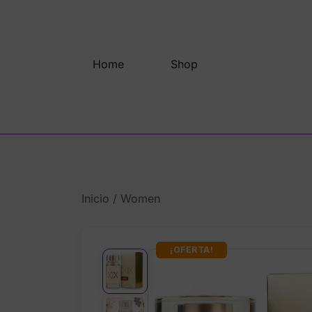
Saltar
al
contenido
Home
Shop
Inicio
/
Women
¡OFERTA!