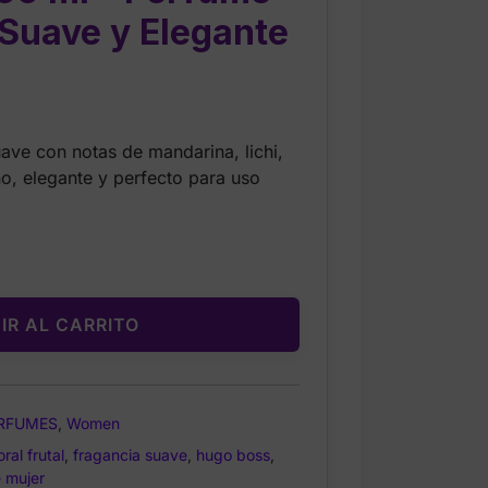
l Suave y Elegante
Current
price
uave con notas de mandarina, lichi,
is:
o, elegante y perfecto para uso
$26.99.
IR AL CARRITO
RFUMES
,
Women
oral frutal
,
fragancia suave
,
hugo boss
,
 mujer