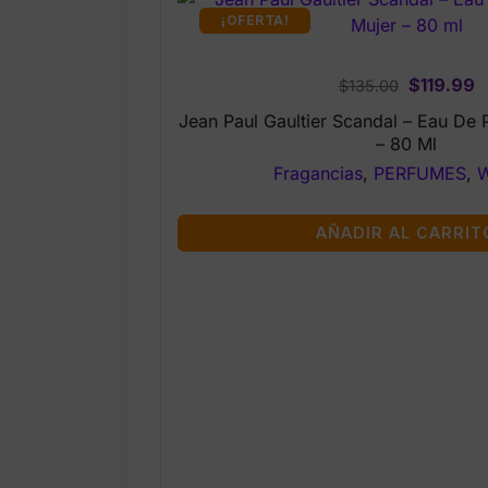
¡OFERTA!
Original
C
$
119.99
$
135.00
price
p
Jean Paul Gaultier Scandal – Eau De 
was:
is
– 80 Ml
$135.00.
$
Fragancias
,
PERFUMES
,
AÑADIR AL CARRIT