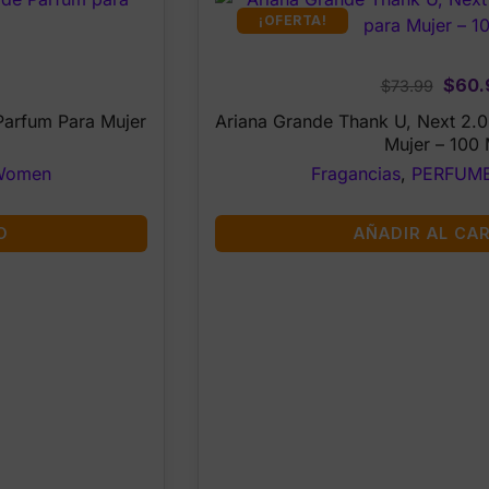
¡OFERTA!
urrent
Origi
$
60.
$
73.99
rice
price
Parfum Para Mujer
Ariana Grande Thank U, Next 2.0
:
was:
Mujer – 100 
119.99.
$73.9
Women
Fragancias
,
PERFUM
O
AÑADIR AL CA