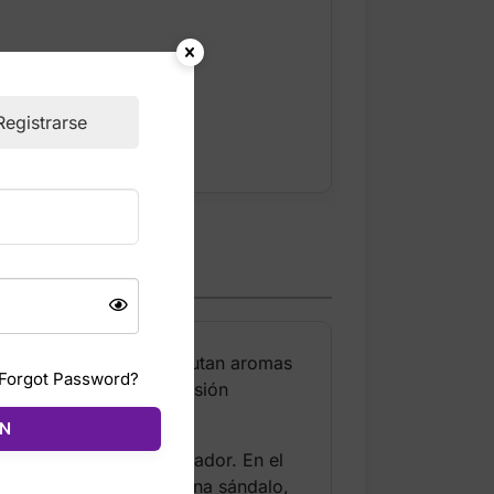
ckout
Registrarse
a para mujeres que disfrutan aromas
Forgot Password?
ncias XX & XY, esta versión
ÓN
io frutal suave y encantador. En el
femenino. El fondo combina sándalo,