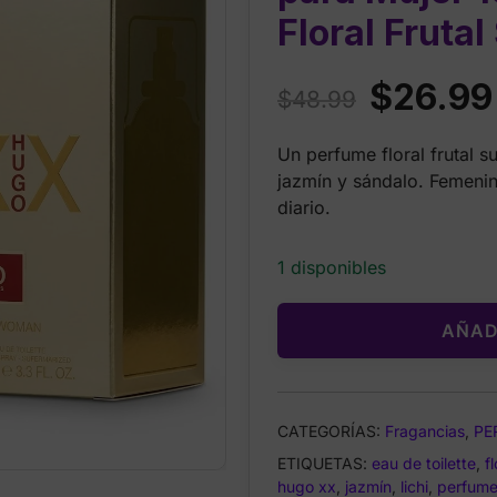
Floral Fruta
Original
$
26.99
$
48.99
price
Un perfume floral frutal s
was:
jazmín y sándalo. Femenin
$48.99.
diario.
1 disponibles
AÑAD
CATEGORÍAS:
Fragancias
,
PE
ETIQUETAS:
eau de toilette
,
fl
hugo xx
,
jazmín
,
lichi
,
perfume