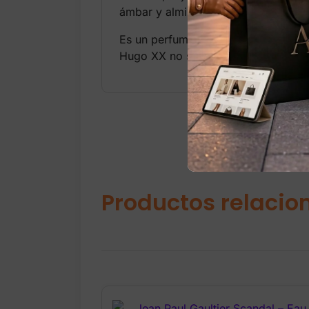
ámbar y almizcle, dejando una estel
Es un perfume ideal para uso diario,
Hugo XX no solo se usa… se disfrut
Productos relacio