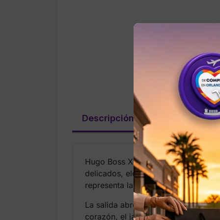
Descripción
Información ad
Hugo Boss XX Eau de Toilette es una
delicados, elegantes y con un toque
representa la feminidad contemporáne
La salida abre con notas frescas y j
corazón, el jazmín, el arroz basmat