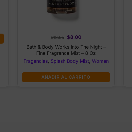
Original
Current
$
8.00
$
18.95
price
price
Bath & Body Works Into The Night –
was:
is:
Fine Fragrance Mist – 8 Oz
$18.95.
$8.00.
Fragancias
,
Splash Body Mist
,
Women
AÑADIR AL CARRITO