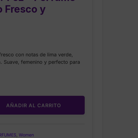
o Fresco y
Current
price
fresco con notas de lima verde,
s:
la. Suave, femenino y perfecto para
$39.99.
AÑADIR AL CARRITO
RFUMES
,
Women