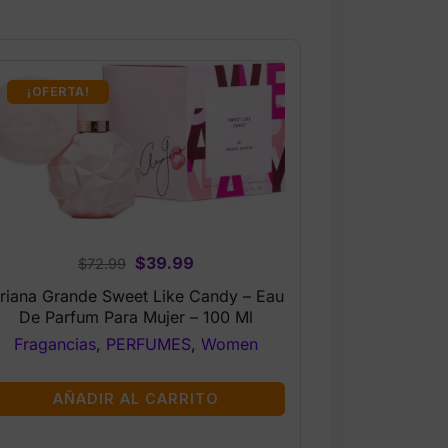
¡OFERTA!
Original
Current
$
39.99
$
72.99
price
price
riana Grande Sweet Like Candy – Eau
was:
is:
De Parfum Para Mujer – 100 Ml
$72.99.
$39.99.
Fragancias
,
PERFUMES
,
Women
AÑADIR AL CARRITO