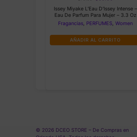
price
price
Issey Miyake L’Eau D’Issey Intense –
was:
is:
Eau De Parfum Para Mujer – 3.3 Oz
$75.99.
$59.99.
Fragancias
,
PERFUMES
,
Women
AÑADIR AL CARRITO
© 2026 DCEO STORE – De Compras en