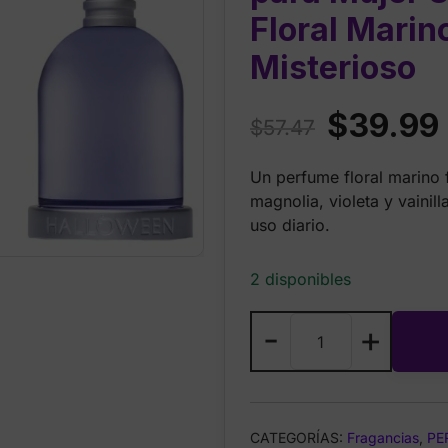
Floral Marin
Misterioso
Original
$
39.99
$
57.47
price
Un perfume floral marino 
was:
i
magnolia, violeta y vainil
$57.47.
uso diario.
2 disponibles
Halloween
-
+
Eau
de
Toilette
para
CATEGORÍAS:
Fragancias
,
PE
Mujer