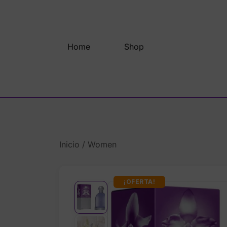
Saltar
al
contenido
Home
Shop
Inicio
/
Women
¡OFERTA!