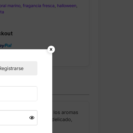
loral marino
,
fragancia fresca
,
halloween
,
eta
ckout
Registrarse
a para mujeres que aman los aromas
conocido por su estilo delicado,