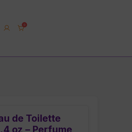
0
rica tienda online
u de Toilette
.4 oz – Perfume