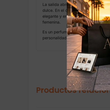
La salida abre con notas frescas de
dulce. En el corazón, las flores como
elegante y envolvente. El fondo com
femenina.
Es un perfume ideal para uso diario
personalidad. Halloween no solo se 
Productos relacio