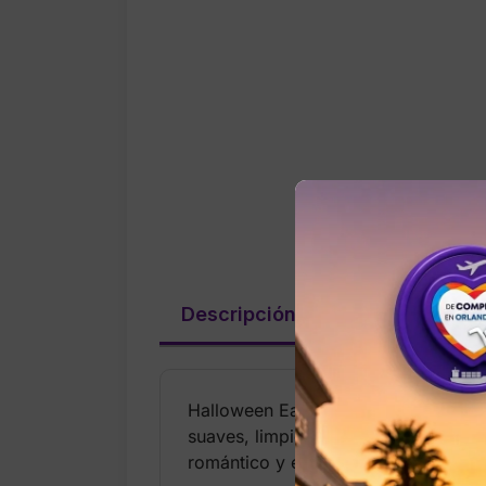
Descripción
Valoraciones (
Halloween Eau de Toilette es una fr
suaves, limpios y con un toque enig
romántico y etéreo.