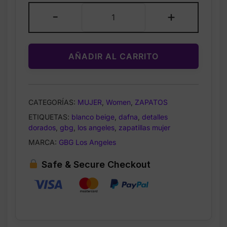
GBG
-
+
Los
Angeles
Dafna
AÑADIR AL CARRITO
–
Zapatillas
Blancas
con
CATEGORÍAS:
MUJER
,
Women
,
ZAPATOS
Detalles
ETIQUETAS:
blanco beige
,
dafna
,
detalles
Marrón
dorados
,
gbg
,
los angeles
,
zapatillas mujer
y
Dorado
MARCA:
GBG Los Angeles
–
Safe & Secure Checkout
Talla
5.5
cantidad