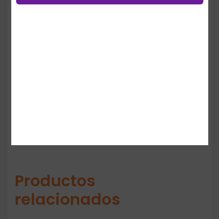
Los detalles metálicos dorados —
característicos de la línea GBG— aportan un
toque de lujo similar a los modelos con
candado lateral, convirtiéndolas en una
opción ideal para quienes buscan estilo y
presencia en un sneaker casual.
Productos
relacionados