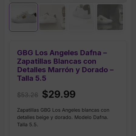
GBG Los Angeles Dafna –
Zapatillas Blancas con
Detalles Marrón y Dorado –
Talla 5.5
Original
Current
$
29.99
$
53.26
price
price
Zapatillas GBG Los Angeles blancas con
was:
is:
detalles beige y dorado. Modelo Dafna.
$53.26.
$29.99.
Talla 5.5.