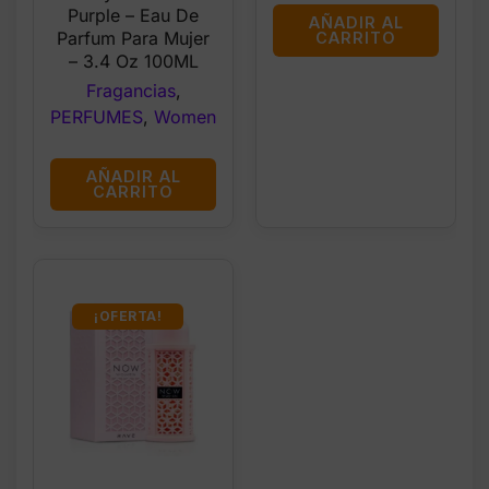
was:
is:
Purple – Eau De
AÑADIR AL
$33.99.
$26.99.
Parfum Para Mujer
CARRITO
– 3.4 Oz 100ML
Fragancias
,
PERFUMES
,
Women
AÑADIR AL
CARRITO
¡OFERTA!