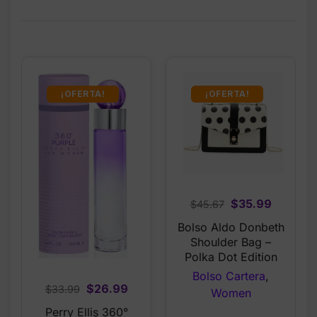
¡OFERTA!
¡OFERTA!
Original
Current
$
35.99
$
45.67
price
price
Bolso Aldo Donbeth
was:
is:
Shoulder Bag –
$45.67.
$35.99.
Polka Dot Edition
Bolso Cartera
,
Original
Current
$
26.99
$
33.99
Women
price
price
Perry Ellis 360°