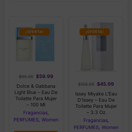
¡OFERTA!
¡OFERTA!
Original
Current
$
59.99
$
95.00
price
price
Original
Current
$
45.99
$
125.99
Dolce & Gabbana
was:
is:
price
price
Light Blue – Eau De
Issey Miyake L’Eau
$95.00.
$59.99.
was:
is:
Toilette Para Mujer
D’Issey – Eau De
– 100 Ml
$125.99.
$45.99.
Toilette Para Mujer
– 3.3 Oz
Fragancias
,
PERFUMES
,
Women
Fragancias
,
PERFUMES
,
Women