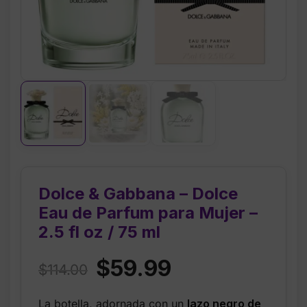
Dolce & Gabbana – Dolce
Eau de Parfum para Mujer –
2.5 fl oz / 75 ml
Original
Current
$
59.99
$
114.00
price
price
La botella, adornada con un
lazo negro de