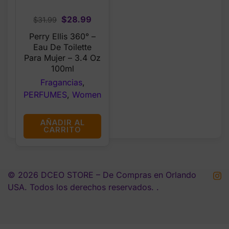
Original
Current
$
28.99
$
31.99
price
price
Perry Ellis 360° –
was:
is:
Eau De Toilette
$31.99.
$28.99.
Para Mujer – 3.4 Oz
100ml
Fragancias
,
PERFUMES
,
Women
AÑADIR AL
CARRITO
© 2026 DCEO STORE – De Compras en Orlando
USA. Todos los derechos reservados. .