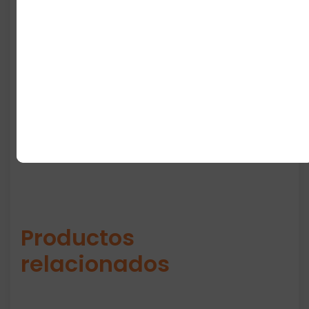
clásico y moderno
Una fragancia creada para mujeres que
aman lo delicado, lo elegante y lo
auténticamente femenino. Un perfume que
no solo se usa…
se siente
.
Productos
relacionados