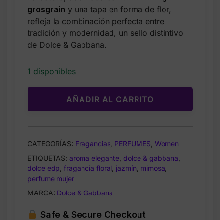
was:
is:
grosgrain
y una tapa en forma de flor,
$114.00.
$59.99.
refleja la combinación perfecta entre
tradición y modernidad, un sello distintivo
de Dolce & Gabbana.
1 disponibles
AÑADIR AL CARRITO
CATEGORÍAS:
Fragancias
,
PERFUMES
,
Women
ETIQUETAS:
aroma elegante
,
dolce & gabbana
,
dolce edp
,
fragancia floral
,
jazmín
,
mimosa
,
perfume mujer
MARCA:
Dolce & Gabbana
Safe & Secure Checkout