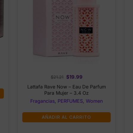
Original
Current
$
19.99
$
21.21
price
price
Lattafa Rave Now – Eau De Parfum
was:
is:
Para Mujer – 3.4 Oz
$21.21.
$19.99.
Fragancias
,
PERFUMES
,
Women
AÑADIR AL CARRITO