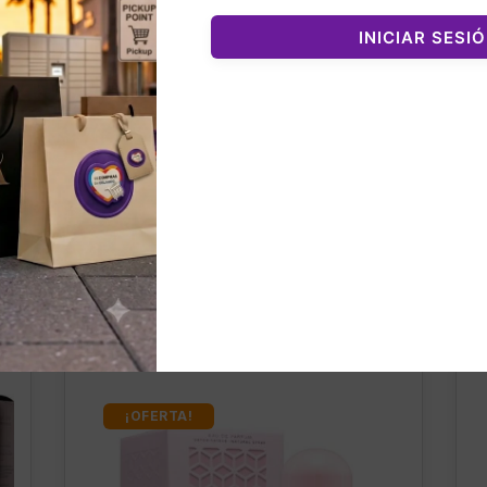
INICIAR SESI
nados
¡OFERTA!