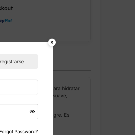
ckout
Registrarse
al intensa diseñada para hidratar
ialurónico deja la piel suave,
urbujeante, frutal y alegre. Es
Forgot Password?
ción grasosa.