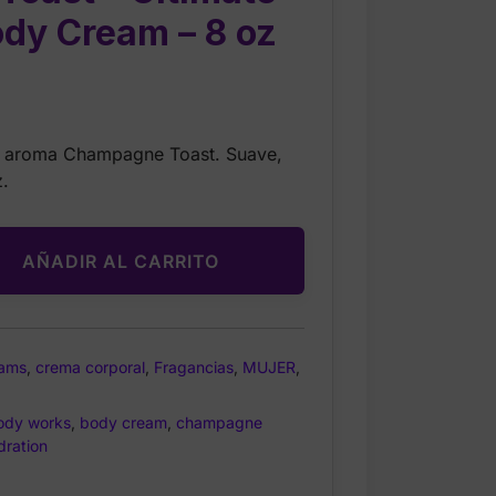
ody Cream – 8 oz
rrent
ice
n aroma Champagne Toast. Suave,
z.
.00.
AÑADIR AL CARRITO
ams
,
crema corporal
,
Fragancias
,
MUJER
,
ody works
,
body cream
,
champagne
dration