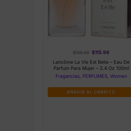
Original
Current
$
115.99
$
125.00
price
price
Lancôme La Vie Est Belle – Eau De
was:
is:
Parfum Para Mujer – 3.4 Oz 100ml
$125.00.
$115.99.
Fragancias
,
PERFUMES
,
Women
AÑADIR AL CARRITO