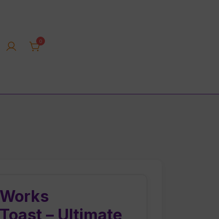
0
rica tienda online
 Works
oast – Ultimate