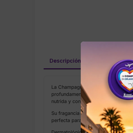
Descripción
Valoraciones (
La Champagne Toast Ultimate Hydra
profundamente la piel durante 48 hor
nutrida y con un brillo saludable.
Su fragancia icónica combina notas e
perfecta para quienes aman los arom
Dermatológicamente aprobada y con 