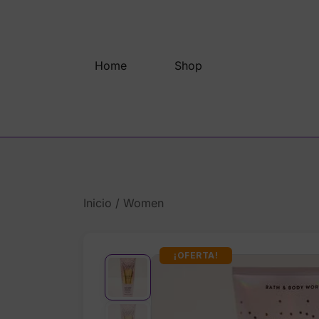
Saltar
al
contenido
Home
Shop
Inicio
/
Women
¡OFERTA!