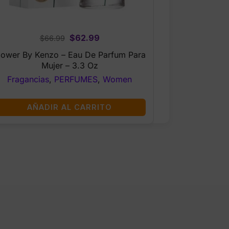
Original
Current
$
62.99
$
66.99
price
price
lower By Kenzo – Eau De Parfum Para
was:
is:
Mujer – 3.3 Oz
$66.99.
$62.99.
Fragancias
,
PERFUMES
,
Women
AÑADIR AL CARRITO