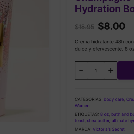
Hydration B
Original
Cu
$
8.00
$
18.95
price
pr
Crema hidratante 48h co
was:
is:
dulce y efervescente. 8 o
$18.95.
$8
Bath
-
+
&
Body
Works
Champagne
CATEGORÍAS:
body care
,
Cre
Toast
Women
–
ETIQUETAS:
8 oz
,
bath and b
Ultimate
toast
,
shea butter
,
ultimate hy
Hydration
MARCA:
Victoria’s Secret
Body