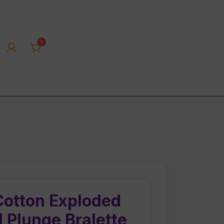
0
rica tienda online
Cotton Exploded
 Plunge Bralette