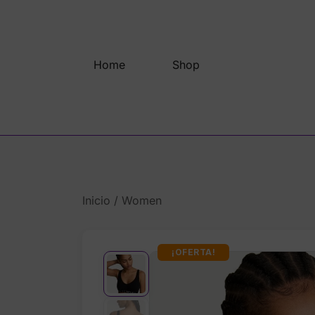
Saltar
al
contenido
Home
Shop
Inicio
/
Women
¡OFERTA!