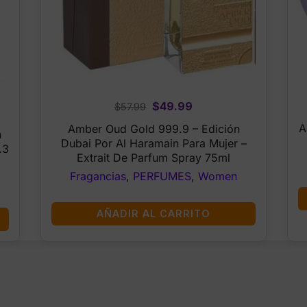
Original
Current
$
49.99
$
57.99
price
price
A
Amber Oud Gold 999.9 – Edición
n
was:
is:
Dubai Por Al Haramain Para Mujer –
.3
$57.99.
$49.99.
Extrait De Parfum Spray 75ml
Fragancias
,
PERFUMES
,
Women
AÑADIR AL CARRITO