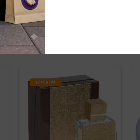
nados
¡OFERTA!