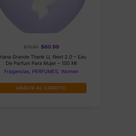
Original
Current
$
60.99
$
73.99
price
price
riana Grande Thank U, Next 2.0 – Eau
was:
is:
De Parfum Para Mujer – 100 Ml
$73.99.
$60.99.
Fragancias
,
PERFUMES
,
Women
AÑADIR AL CARRITO