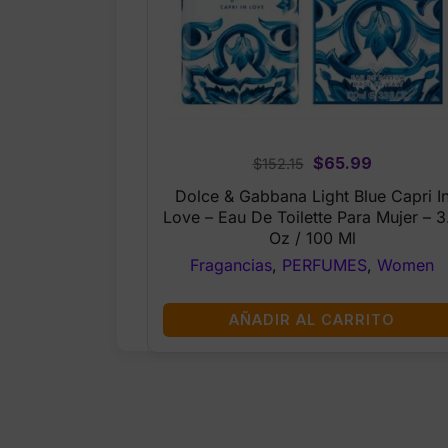
Original
Current
$
65.99
$
152.15
price
price
Dolce & Gabbana Light Blue Capri I
was:
is:
Love – Eau De Toilette Para Mujer – 3
$152.15.
$65.99.
Oz / 100 Ml
Fragancias
,
PERFUMES
,
Women
AÑADIR AL CARRITO