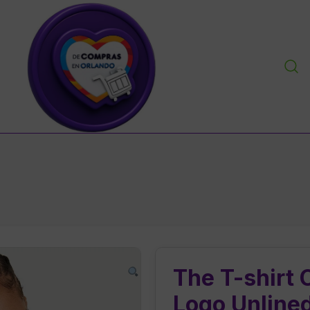
personal shopper envios a venezuela centro y sur ame
decomprasenorlandousa.com
The T-shirt 
Logo Unlined