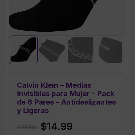
Calvin Klein – Medias
Invisibles para Mujer – Pack
de 6 Pares – Antideslizantes
y Ligeras
Original
Current
$
14.99
$
21.99