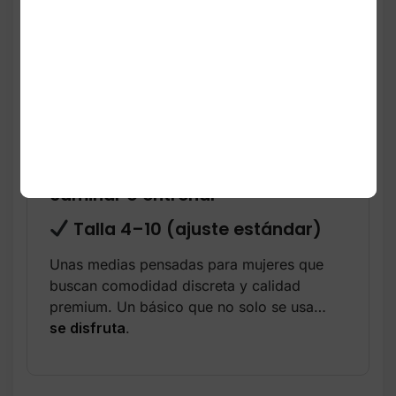
Antideslizantes: agarre de
silicona en el talón
Ligeras, suaves y transpirables
Invisibles con la mayoría del
calzado
Ideales para uso diario,
caminar o entrenar
Talla 4–10 (ajuste estándar)
Unas medias pensadas para mujeres que
buscan comodidad discreta y calidad
premium. Un básico que no solo se usa…
se disfruta
.