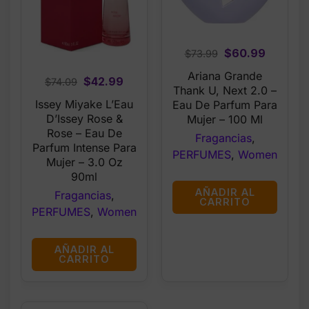
Original
Current
$
60.99
$
73.99
price
price
Ariana Grande
Original
Current
$
42.99
$
74.09
was:
is:
Thank U, Next 2.0 –
price
price
$73.99.
$60.99.
Issey Miyake L’Eau
Eau De Parfum Para
was:
is:
D’Issey Rose &
Mujer – 100 Ml
$74.09.
$42.99.
Rose – Eau De
Fragancias
,
Parfum Intense Para
PERFUMES
,
Women
Mujer – 3.0 Oz
90ml
AÑADIR AL
Fragancias
,
CARRITO
PERFUMES
,
Women
AÑADIR AL
CARRITO