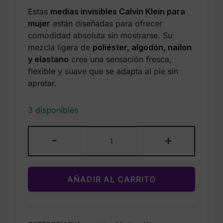
price
price
Estas
medias invisibles Calvin Klein para
was:
is:
mujer
están diseñadas para ofrecer
$21.99.
$14.99.
comodidad absoluta sin mostrarse. Su
mezcla ligera de
poliéster, algodón, nailon
y elastano
crea una sensación fresca,
flexible y suave que se adapta al pie sin
apretar.
3 disponibles
Calvin
-
+
Klein
–
Medias
AÑADIR AL CARRITO
Invisibles
para
Mujer
–