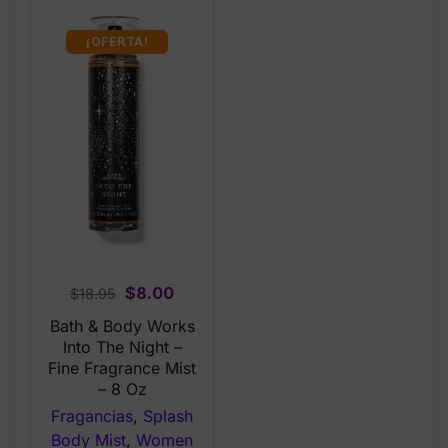
¡OFERTA!
Original
Current
$
8.00
$
18.95
price
price
Bath & Body Works
was:
is:
Into The Night –
$18.95.
$8.00.
Fine Fragrance Mist
– 8 Oz
Fragancias
,
Splash
Body Mist
,
Women