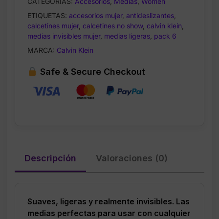
CATEGORÍAS:
Accesorios
,
Medias
,
Women
Pack
ETIQUETAS:
accesorios mujer
,
antideslizantes
,
de
calcetines mujer
,
calcetines no show
,
calvin klein
,
6
medias invisibles mujer
,
medias ligeras
,
pack 6
Pares
MARCA:
Calvin Klein
–
Antideslizantes
Safe & Secure Checkout
y
Ligeras
cantidad
Descripción
Valoraciones (0)
Suaves, ligeras y realmente invisibles. Las
medias perfectas para usar con cualquier