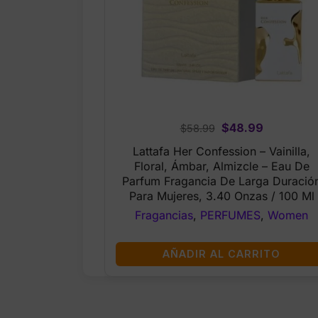
Original
Current
$
48.99
$
58.99
price
price
Lattafa Her Confession – Vainilla,
was:
is:
Floral, Ámbar, Almizcle – Eau De
$58.99.
$48.99.
Parfum Fragancia De Larga Duració
Para Mujeres, 3.40 Onzas / 100 Ml
Fragancias
,
PERFUMES
,
Women
AÑADIR AL CARRITO