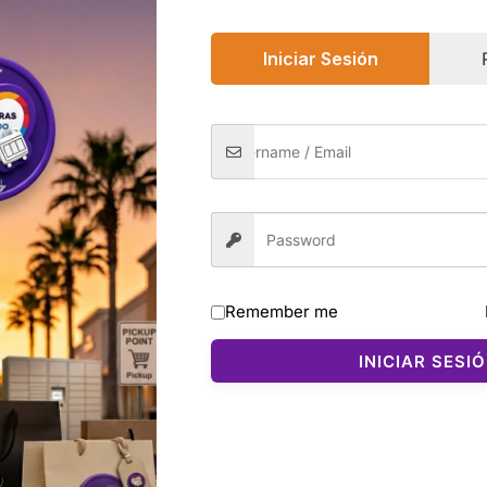
Iniciar Sesión
0)
una fragancia fresca, sexy y moderna, creada para mujeres
 estallido vibrante de grapefruit fizz, seguido por un cora
ume juvenil, brillante y adictivo.
Remember me
iario, perfecta para climas cálidos y para quienes buscan u
INICIAR SESI
ce mayor duración y mejor relación cantidad‑precio.