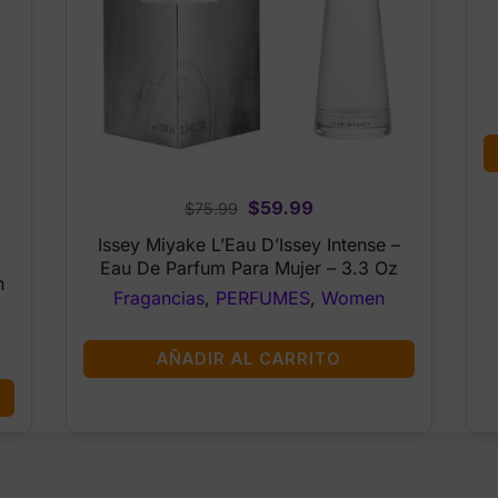
Original
Current
$
59.99
$
75.99
price
price
Issey Miyake L’Eau D’Issey Intense –
was:
is:
Eau De Parfum Para Mujer – 3.3 Oz
n
$75.99.
$59.99.
Fragancias
,
PERFUMES
,
Women
AÑADIR AL CARRITO