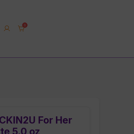
0
rica tienda online
 CKIN2U For Her
te 5.0 oz