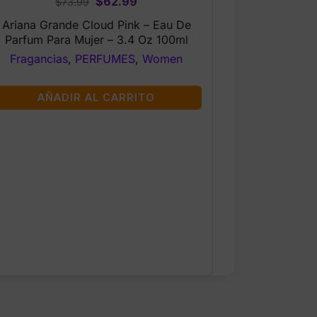
Original
Current
$
62.99
$
73.99
price
price
Ariana Grande Cloud Pink – Eau De
was:
is:
Parfum Para Mujer – 3.4 Oz 100ml
$73.99.
$62.99.
Fragancias
,
PERFUMES
,
Women
AÑADIR AL CARRITO