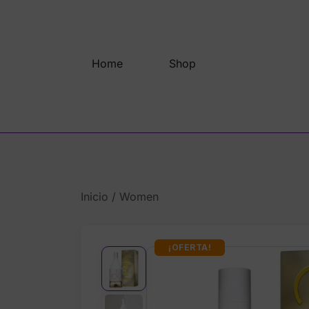
Saltar
al
contenido
Home
Shop
Inicio
/
Women
¡OFERTA!