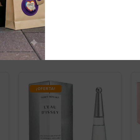
nados
¡OFERTA!