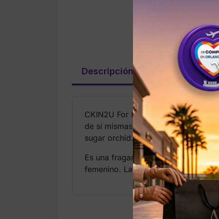
Descripción
Valoraciones (
CKIN2U For Her de Calvin Klein es 
de sí mismas. Su aroma inicia con un
sugar orchid. El resultado es un perf
Es una fragancia versátil para uso d
femenino. La versión de 5.0 oz ofre