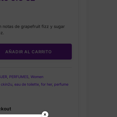
Current
price
n notas de grapefruit fizz y sugar
s:
oz.
$28.99.
AÑADIR AL CARRITO
JER
,
PERFUMES
,
Women
,
ckin2u
,
eau de toilette
,
for her
,
perfume
ckout