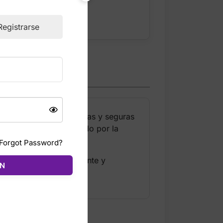
Registrarse
 espontáneas, conectadas y seguras
zón floral dulce dominado por la
Forgot Password?
n aroma limpio, chispeante y
ÓN