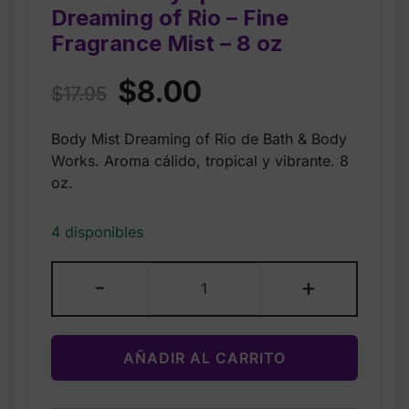
Dreaming of Rio – Fine
Fragrance Mist – 8 oz
Original
Current
$
8.00
$
17.95
price
price
Body Mist Dreaming of Rio de Bath & Body
was:
is:
Works. Aroma cálido, tropical y vibrante. 8
$17.95.
$8.00.
oz.
4 disponibles
Bath
-
+
&
Body
splash
AÑADIR AL CARRITO
Works
Dreaming
of