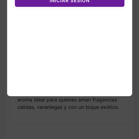
INICIAR SESIÓN
Dreaming of Rio de Bath & Body Works es
una fragancia cálida, tropical y vibrante
inspirada en la energía de Ipanema. Este
Fine Fragrance Mist de 8 oz envuelve la piel
con un aroma exuberante que combina
notas frutales, dulces y playeras, creando
una experiencia sensorial que te transporta
directamente a las playas de Brasil.
Su fórmula ligera y refrescante es perfecta
para usar durante el día, reaplicar después
de la ducha o combinar con la loción de la
misma línea para mayor duración. Es un
aroma ideal para quienes aman fragancias
cálidas, veraniegas y con un toque exótico.