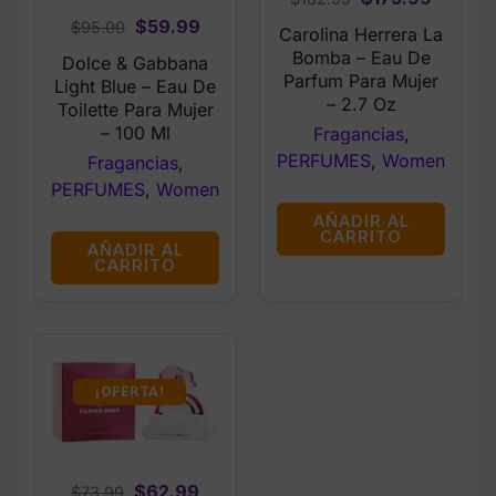
price
price
Original
Current
$
59.99
$
95.00
Carolina Herrera La
was:
is:
price
price
Bomba – Eau De
Dolce & Gabbana
$182.99.
$175.99
was:
is:
Parfum Para Mujer
Light Blue – Eau De
– 2.7 Oz
$95.00.
$59.99.
Toilette Para Mujer
– 100 Ml
Fragancias
,
PERFUMES
,
Women
Fragancias
,
PERFUMES
,
Women
AÑADIR AL
CARRITO
AÑADIR AL
CARRITO
¡OFERTA!
Original
Current
$
62.99
$
73.99