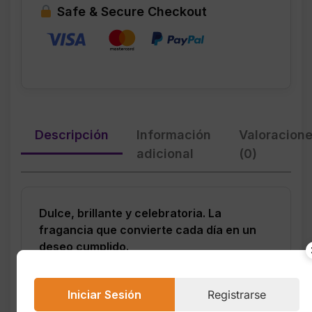
Safe & Secure Checkout
Descripción
Información
Valoracion
adicional
(0)
Dulce, brillante y celebratoria. La
fragancia que convierte cada día en un
deseo cumplido.
A Thousand Wishes de
Bath & Body Works
es una bruma corporal creada para la mujer
Iniciar Sesión
Registrarse
que ama los aromas festivos, femeninos y