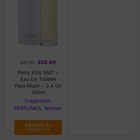
Original
Current
$
28.99
$
31.99
price
price
Perry Ellis 360° –
was:
is:
Eau De Toilette
$31.99.
$28.99.
Para Mujer – 3.4 Oz
100ml
Fragancias
,
PERFUMES
,
Women
AÑADIR AL
CARRITO