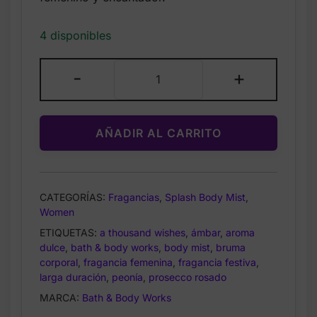
4 disponibles
Bath
-
+
&
Body
Works
AÑADIR AL CARRITO
A
Thousand
Wishes
–
CATEGORÍAS:
Fragancias
,
Splash Body Mist
,
Fine
Women
Fragrance
ETIQUETAS:
a thousand wishes
,
ámbar
,
aroma
Mist
dulce
,
bath & body works
,
body mist
,
bruma
–
corporal
,
fragancia femenina
,
fragancia festiva
,
8
larga duración
,
peonía
,
prosecco rosado
oz
MARCA:
Bath & Body Works
cantidad