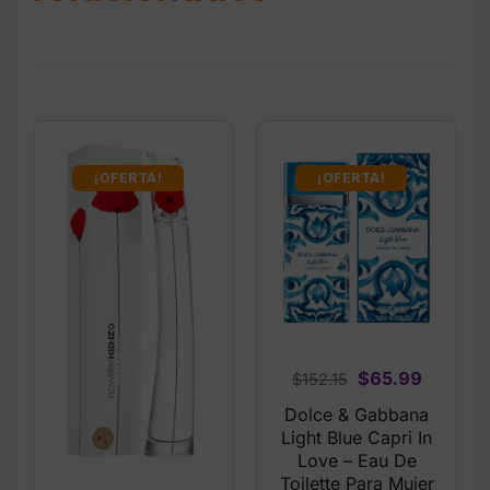
¡OFERTA!
¡OFERTA!
Original
Current
$
65.99
$
152.15
price
price
Dolce & Gabbana
was:
is:
Light Blue Capri In
$152.15.
$65.99.
Love – Eau De
Toilette Para Mujer