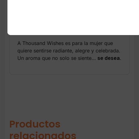
Ideal para uso diario o para
ocasiones especiales
Perfecta para combinar con la
loción A Thousand Wishes
A Thousand Wishes es para la mujer que
quiere sentirse radiante, alegre y celebrada.
Un aroma que no solo se siente…
se desea
.
Productos
relacionados