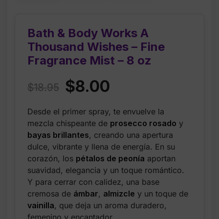
Bath & Body Works A
Thousand Wishes – Fine
Fragrance Mist – 8 oz
Original
Current
$
8.00
$
18.95
price
price
Desde el primer spray, te envuelve la
was:
is:
mezcla chispeante de
prosecco rosado
y
$18.95.
$8.00.
bayas brillantes
, creando una apertura
dulce, vibrante y llena de energía. En su
corazón, los
pétalos de peonía
aportan
suavidad, elegancia y un toque romántico.
Y para cerrar con calidez, una base
cremosa de
ámbar
,
almizcle
y un toque de
vainilla
, que deja un aroma duradero,
femenino y encantador.