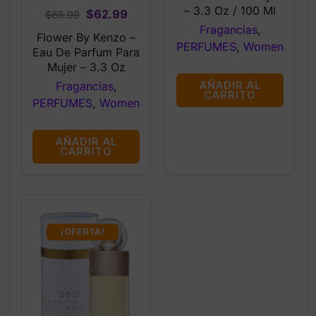
– 3.3 Oz / 100 Ml
Original
Current
$
62.99
$
66.99
Fragancias
,
price
price
Flower By Kenzo –
PERFUMES
,
Women
was:
is:
Eau De Parfum Para
$66.99.
$62.99.
Mujer – 3.3 Oz
Fragancias
,
AÑADIR AL
CARRITO
PERFUMES
,
Women
AÑADIR AL
CARRITO
¡OFERTA!