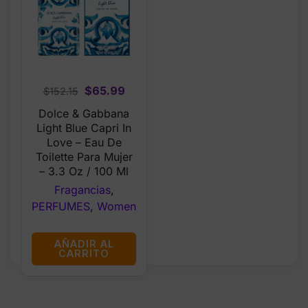
Original
Current
$
65.99
$
152.15
price
price
Dolce & Gabbana
was:
is:
Light Blue Capri In
$152.15.
$65.99.
Love – Eau De
Toilette Para Mujer
– 3.3 Oz / 100 Ml
Fragancias
,
PERFUMES
,
Women
AÑADIR AL
CARRITO