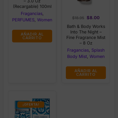
– 3.0 Oz
(Recargable) 100ml
Fragancias
,
Original
Current
$
8.00
$
18.95
PERFUMES
,
Women
price
price
Bath & Body Works
was:
is:
Into The Night –
AÑADIR AL
$18.95.
$8.00.
Fine Fragrance Mist
CARRITO
– 8 Oz
Fragancias
,
Splash
Body Mist
,
Women
AÑADIR AL
CARRITO
¡OFERTA!