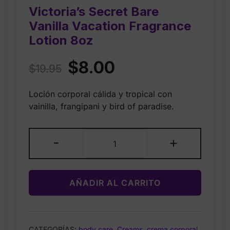
Victoria’s Secret Bare
Vanilla Vacation Fragrance
Lotion 8oz
Original
Current
$
8.00
$
19.95
price
price
Loción corporal cálida y tropical con
was:
is:
vainilla, frangipani y bird of paradise.
$19.95.
$8.00.
Victoria’s
-
+
Secret
Bare
Vanilla
AÑADIR AL CARRITO
Vacation
Fragrance
Lotion
8oz
CATEGORÍAS:
body care
,
Creams
,
crema corporal
,