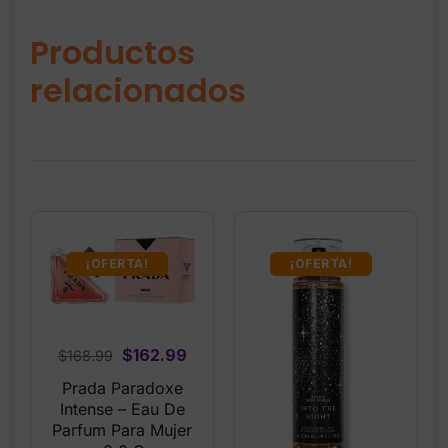
Productos
relacionados
¡OFERTA!
¡OFERTA!
Original
Current
$
162.99
$
168.99
price
price
Prada Paradoxe
was:
is:
Intense – Eau De
$168.99.
$162.99.
Parfum Para Mujer