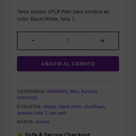
price
price
Tenis Adidas XPLR Path para hombre en
was:
is:
color Black/White, talla 7.
$75.00.
$41.99.
Adidas
-
+
Men’s
XPLRPath
Sneaker
AÑADIR AL CARRITO
Black
White
Talla
7
CATEGORÍAS:
HOMBRES
,
Men
,
Running
,
zapatos
ZAPATOS
cantidad
ETIQUETAS:
adidas
,
black white
,
cloudfoam
,
sneaker
,
talla 7
,
xplr path
MARCA:
Adidas
Safe & Secure Checkout