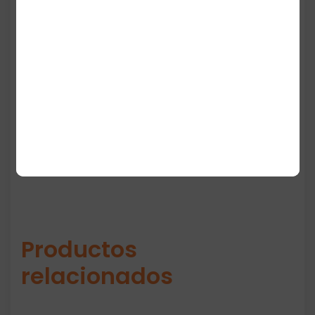
mayor confort.
La mediasuela Cloudfoam brinda
amortiguación suave en cada paso y la
suela de goma duradera asegura tracción y
estabilidad. Son ideales para uso casual,
caminar y estilo diario.
Productos
relacionados