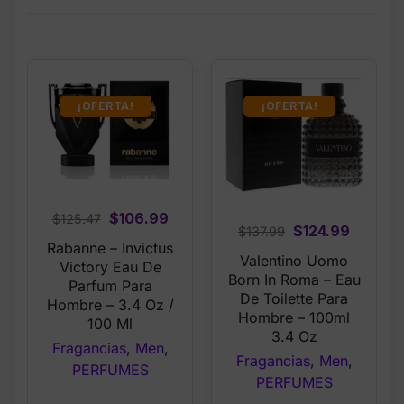
¡OFERTA!
¡OFERTA!
Original
Current
$
106.99
$
125.47
Original
Curren
$
124.99
$
137.99
price
price
Rabanne – Invictus
price
price
Valentino Uomo
was:
is:
Victory Eau De
was:
is:
Born In Roma – Eau
$125.47.
$106.99.
Parfum Para
$137.99.
$124.99
De Toilette Para
Hombre – 3.4 Oz /
Hombre – 100ml
100 Ml
3.4 Oz
Fragancias
,
Men
,
Fragancias
,
Men
,
PERFUMES
PERFUMES