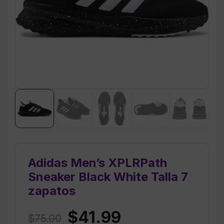
Adidas Men’s XPLRPath
Sneaker Black White Talla 7
zapatos
Original
Current
$
41.99
$
75.00