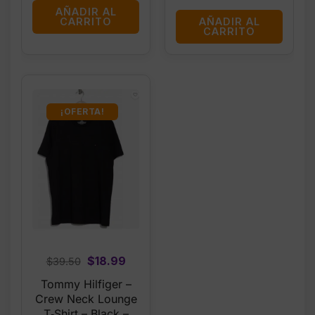
AÑADIR AL
AÑADIR AL
CARRITO
CARRITO
¡OFERTA!
Original
Current
$
18.99
$
39.50
price
price
Tommy Hilfiger –
was:
is:
Crew Neck Lounge
$39.50.
$18.99.
T‑Shirt – Black –