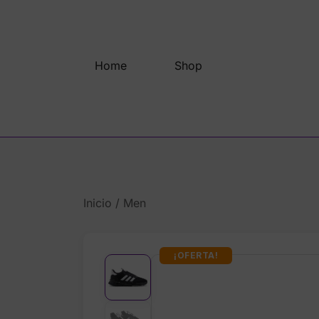
Saltar
al
contenido
Home
Shop
Inicio
/
Men
¡OFERTA!