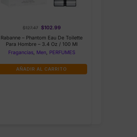
Original
Current
$
102.99
$
127.47
price
price
Rabanne – Phantom Eau De Toilette
was:
is:
Para Hombre – 3.4 Oz / 100 Ml
$127.47.
$102.99.
Fragancias
,
Men
,
PERFUMES
AÑADIR AL CARRITO