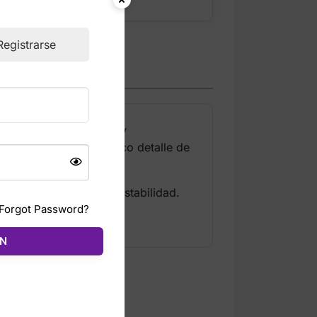
Registrarse
malla ofrece ligereza y
guro. Incluyen el icónico detalle de
da para mayor confort.
 asegura tracción y estabilidad.
Forgot Password?
ÓN