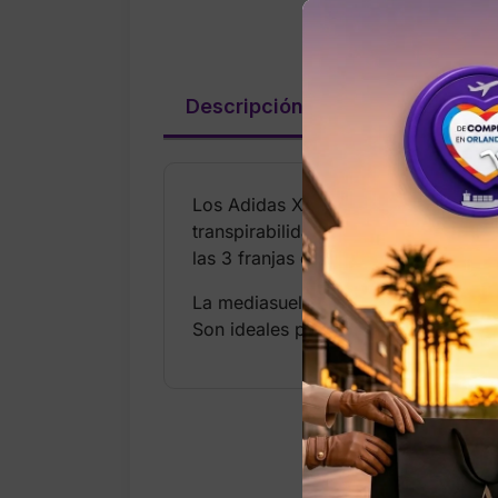
Descripción
Valoraciones (
Los Adidas XPLR Path para hombre c
transpirabilidad, mientras que el di
las 3 franjas en los laterales, cuel
La mediasuela Cloudfoam brinda amo
Son ideales para uso casual, caminar 