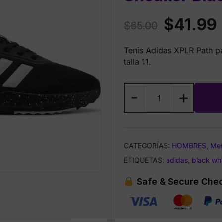
Original
$
41.99
$
65.00
price
p
Tenis Adidas XPLR Path p
was:
i
talla 11.
$65.00.
Adidas
-
+
Men’s
XPLR
Path
Sneaker
CATEGORÍAS:
HOMBRES
,
Me
Black
ETIQUETAS:
White
adidas
,
black wh
Talla
Safe & Secure Che
11
cantidad