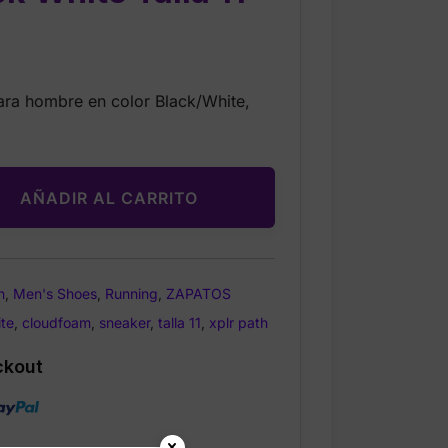
Current
rice
ara hombre en color Black/White,
s:
$41.99.
AÑADIR AL CARRITO
n
,
Men's Shoes
,
Running
,
ZAPATOS
ite
,
cloudfoam
,
sneaker
,
talla 11
,
xplr path
ckout