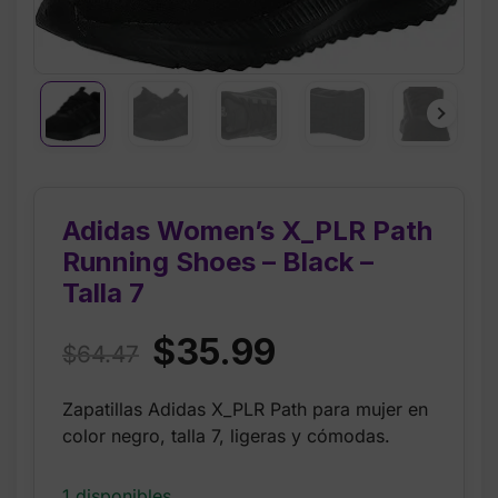
Adidas Women’s X_PLR Path
Running Shoes – Black –
Talla 7
Original
Current
$
35.99
$
64.47
price
price
Zapatillas Adidas X_PLR Path para mujer en
was:
is:
color negro, talla 7, ligeras y cómodas.
$64.47.
$35.99.
1 disponibles