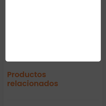
Son perfectas para mujeres que buscan un
calzado ligero, cómodo y versátil, con el
estilo clásico de Adidas y un ajuste seguro
para actividades diarias o entrenamientos
ligeros.
Productos
relacionados