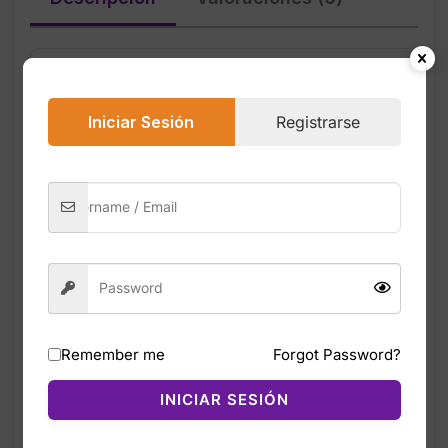
Las Adidas Women’s X_PLR Path en color
negro y talla 7 son zapatillas diseñadas para
Iniciar Sesión
Registrarse
ofrecer comodidad, estilo y rendimiento
diario. Su mediasuela Cloudfoam
proporciona una pisada suave y acolchada,
ideal para caminar, entrenar o usar durante
todo el día.
La parte superior de malla transpirable
mantiene los pies frescos, mientras que los
refuerzos sintéticos añaden estabilidad sin
aumentar el peso. La suela de goma ofrece
Remember me
Forgot Password?
tracción confiable en diferentes superficies,
y su diseño moderno en negro combina con
INICIAR SESIÓN
cualquier outfit deportivo o casual.