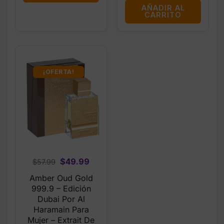
AÑADIR AL
CARRITO
¡OFERTA!
Original
Current
$
49.99
$
57.99
price
price
Amber Oud Gold
was:
is:
999.9 – Edición
$57.99.
$49.99.
Dubai Por Al
Haramain Para
Mujer – Extrait De