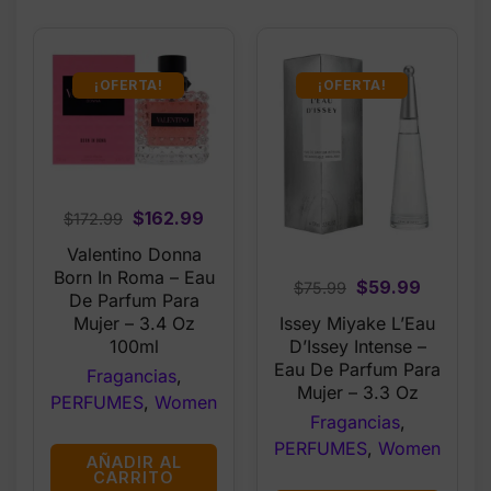
¡OFERTA!
¡OFERTA!
Original
Current
$
162.99
$
172.99
price
price
Valentino Donna
was:
is:
Born In Roma – Eau
Original
Current
$
59.99
$
75.99
$172.99.
$162.99.
De Parfum Para
price
price
Issey Miyake L’Eau
Mujer – 3.4 Oz
was:
is:
D’Issey Intense –
100ml
$75.99.
$59.99.
Eau De Parfum Para
Fragancias
,
Mujer – 3.3 Oz
PERFUMES
,
Women
Fragancias
,
PERFUMES
,
Women
AÑADIR AL
CARRITO