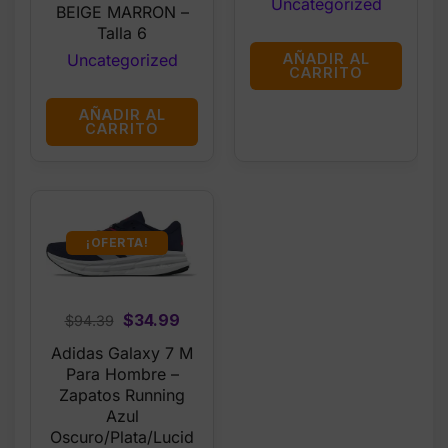
Uncategorized
BEIGE MARRON –
Talla 6
AÑADIR AL
Uncategorized
CARRITO
AÑADIR AL
CARRITO
¡OFERTA!
Original
Current
$
34.99
$
94.39
price
price
Adidas Galaxy 7 M
was:
is:
Para Hombre –
$94.39.
$34.99.
Zapatos Running
Azul
Oscuro/Plata/Lucid