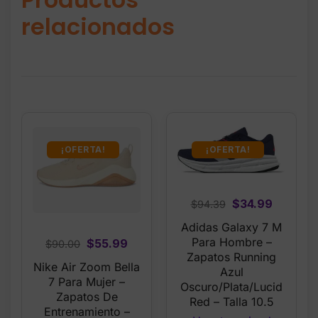
relacionados
¡OFERTA!
¡OFERTA!
Original
Current
$
34.99
$
94.39
price
price
Adidas Galaxy 7 M
was:
is:
Para Hombre –
Original
Current
$
55.99
$
90.00
$94.39.
$34.99.
Zapatos Running
price
price
Nike Air Zoom Bella
Azul
was:
is:
7 Para Mujer –
Oscuro/Plata/Lucid
$90.00.
$55.99.
Zapatos De
Red – Talla 10.5
Entrenamiento –