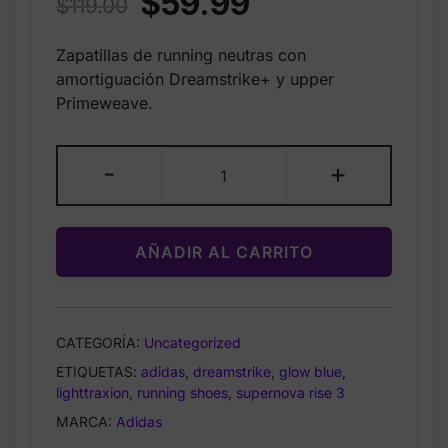
$
59.99
$
119.00
price
price
Zapatillas de running neutras con
was:
is:
amortiguación Dreamstrike+ y upper
$119.00.
$59.99.
Primeweave.
Adidas
-
+
Supernova
Rise
3
AÑADIR AL CARRITO
Running
Shoes
Glow
Blue
CATEGORÍA:
Uncategorized
–
ETIQUETAS:
adidas
,
dreamstrike
,
glow blue
,
Women’s
lighttraxion
,
running shoes
,
supernova rise 3
Size
5
MARCA:
Adidas
cantidad