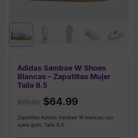
Adidas Sambae W Shoes
Blancas – Zapatillas Mujer
Talla 8.5
Original
Current
$
64.99
$
110.00
price
price
Zapatillas Adidas Sambae W blancas con
was:
is:
suela gum. Talla 8.5.
$110.00.
$64.99.