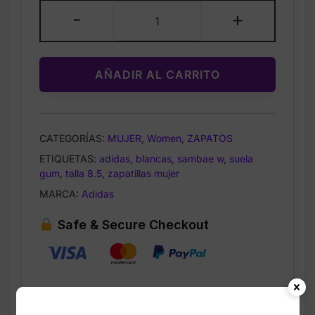
Adidas
-
+
Sambae
W
Shoes
AÑADIR AL CARRITO
Blancas
–
Zapatillas
Mujer
CATEGORÍAS:
MUJER
,
Women
,
ZAPATOS
Talla
ETIQUETAS:
adidas
,
blancas
,
sambae w
,
suela
8.5
gum
,
talla 8.5
,
zapatillas mujer
cantidad
MARCA:
Adidas
Safe & Secure Checkout