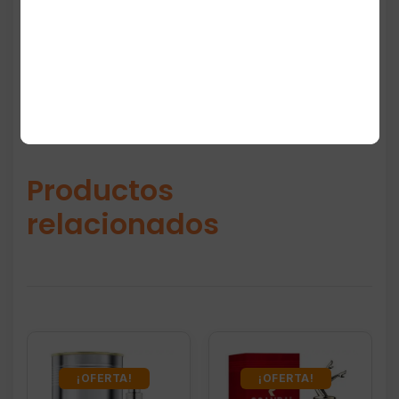
diario, outfits casuales y estilo urbano.
Productos
relacionados
¡OFERTA!
¡OFERTA!