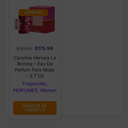
¡OFERTA!
Original
Current
$
175.99
$
182.99
price
price
Carolina Herrera La
was:
is:
Bomba – Eau De
$182.99.
$175.99.
Parfum Para Mujer
– 2.7 Oz
Fragancias
,
PERFUMES
,
Women
AÑADIR AL
CARRITO