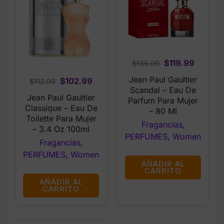
Original
Curren
$
119.99
$
135.00
price
price
Jean Paul Gaultier
Original
Current
$
102.99
$
112.99
was:
is:
Scandal – Eau De
price
price
Jean Paul Gaultier
$135.00.
$119.99
Parfum Para Mujer
was:
is:
Classique – Eau De
– 80 Ml
$112.99.
$102.99.
Toilette Para Mujer
Fragancias
,
– 3.4 Oz 100ml
PERFUMES
,
Women
Fragancias
,
PERFUMES
,
Women
AÑADIR AL
CARRITO
AÑADIR AL
CARRITO