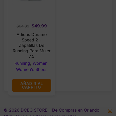
Original
Current
$
49.99
$
64.89
price
price
Adidas Duramo
was:
is:
Speed 2 –
$64.89.
$49.99.
Zapatillas De
Running Para Mujer
7.5
Running
,
Women
,
Women's Shoes
AÑADIR AL
CARRITO
© 2026 DCEO STORE – De Compras en Orlando