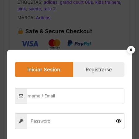
ETIQUETAS:
adidas
,
grand court 00s
,
kids trainers
,
cantidad
pink
,
suede
,
talla 2
MARCA:
Adidas
Safe & Secure Checkout
Iniciar Sesión
Registrarse
Descripción
Valoraciones (0)
Las adidas Pink Grand Court 00s Suede
Lace Kids Trainers son zapatillas infantiles
inspiradas en la cultura skate de los años
2000. Su exterior de gamuza suave y su