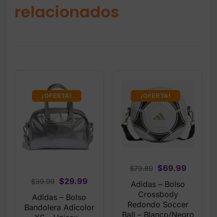
relacionados
¡OFERTA!
¡OFERTA!
Original
Current
$
69.99
$
79.89
price
price
Original
Current
$
29.99
$
39.99
Adidas – Bolso
was:
is:
price
price
Crossbody
Adidas – Bolso
$79.89.
$69.99.
was:
is:
Redondo Soccer
Bandolera Adicolor
Ball – Blanco/Negro
$39.99.
$29.99.