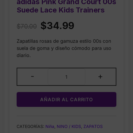
adidas Pink Grand Court 00s
Suede Lace Kids Trainers
Original
Current
$
34.99
$
70.00
price
price
Zapatillas rosas de gamuza estilo 00s con
was:
is:
suela de goma y diseño cómodo para uso
$70.00.
$34.99.
diario.
adidas
-
+
Pink
Grand
Court
AÑADIR AL CARRITO
00s
Suede
Lace
Kids
CATEGORÍAS:
Niña
,
NINO / KIDS
,
ZAPATOS
Trainers