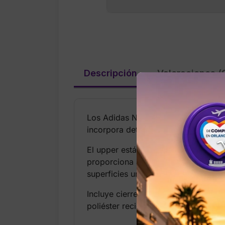
Descripción
Valoraciones (
Los Adidas NMD_R1 en color Blue/Whi
incorpora detalles actualizados co
El upper está hecho de un tejido kn
proporciona amortiguación reactiva,
superficies urbanas.
Incluye cierre de cordones, forro te
poliéster reciclado.