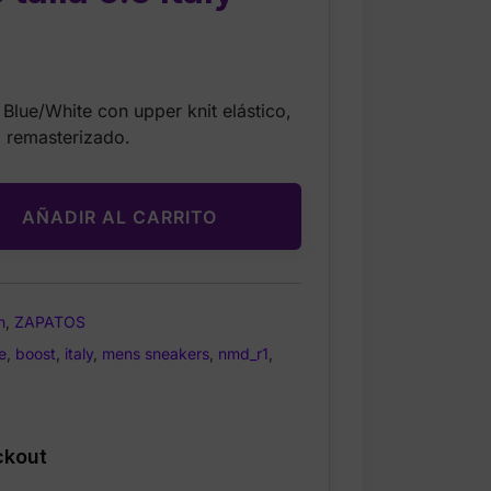
Current
price
Blue/White con upper knit elástico,
is:
 remasterizado.
$34.99.
AÑADIR AL CARRITO
n
,
ZAPATOS
e
,
boost
,
italy
,
mens sneakers
,
nmd_r1
,
ckout