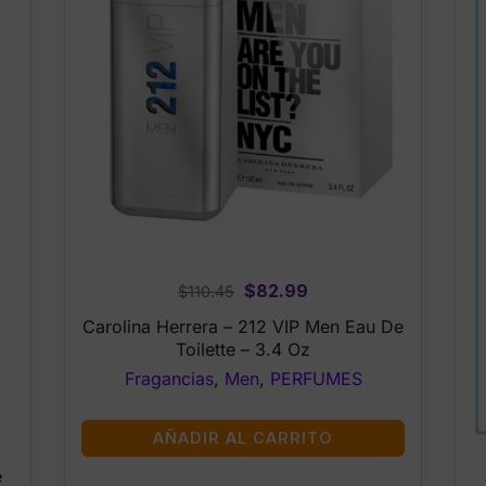
Original
Current
$
82.99
$
110.45
price
price
Carolina Herrera – 212 VIP Men Eau De
was:
is:
Toilette – 3.4 Oz
$110.45.
$82.99.
Fragancias
,
Men
,
PERFUMES
AÑADIR AL CARRITO
e