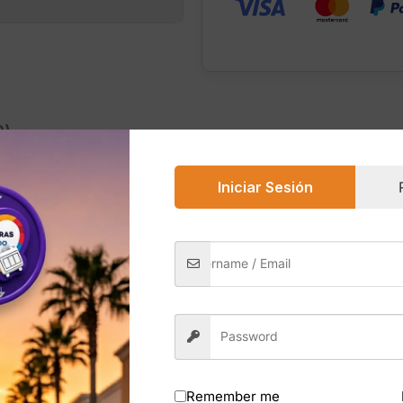
0)
Iniciar Sesión
te son una versión remasterizada del modelo clásico inspi
mo plug edges pintados y puntas de cordones de colores p
it elástico que abraza el pie para ofrecer comodidad duran
 ideal para caminar, explorar la ciudad o trayectos largos.
xtil y materiales reciclados: el upper contiene al menos 5
Remember me