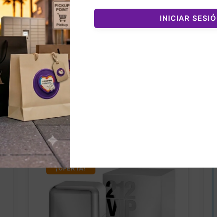
INICIAR SESI
nados
¡OFERTA!