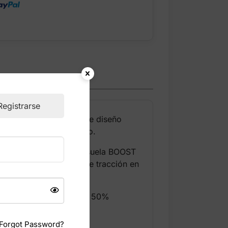
Registrarse
rado en el running. Este diseño
ara un look más moderno.
te todo el día. La mediasuela BOOST
 La suela de goma ofrece tracción en
0% Parley Ocean Plastic y 50%
Forgot Password?