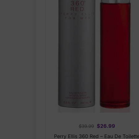
Original
Current
$
26.99
$
39.99
price
price
Perry Ellis 360 Red – Eau De Toilett