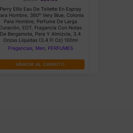
price
price
Perry Ellis Eau De Toilette En Espray
was:
is:
ara Hombre, 360° Very Blue, Colonia
$38.99.
$26.99.
Para Hombre, Perfume De Larga
Duración, EDT, Fragancia Con Notas
De Bergamota, Pera Y Almizcle, 3.4
Onzas Líquidas (3.4 Fl Oz) 100ml
Fragancias
,
Men
,
PERFUMES
AÑADIR AL CARRITO