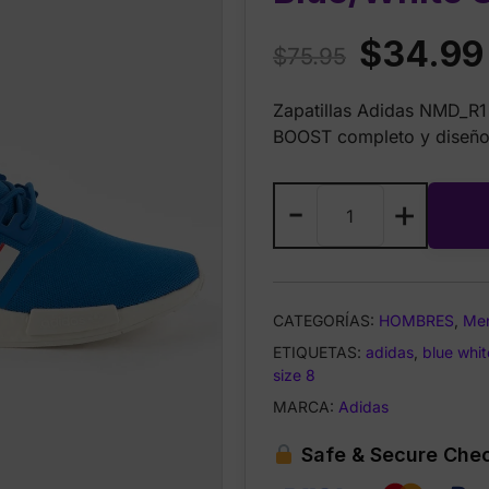
Original
$
34.99
$
75.95
price
Zapatillas Adidas NMD_R1 
was:
BOOST completo y diseño
$75.95.
Adidas
-
+
NMD_R1
Men’s
Shoes
Blue/White
CATEGORÍAS:
HOMBRES
,
Me
S
ETIQUETAS:
talla
adidas
,
blue whit
size 8
6.5
italy
MARCA:
Adidas
cantidad
Safe & Secure Che