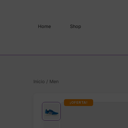
Saltar
al
contenido
Home
Shop
Inicio
/
Men
¡OFERTA!