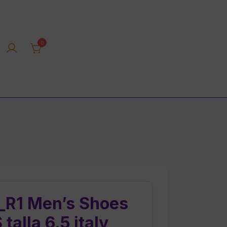
0
rica tienda online
_R1 Men’s Shoes
talla 6.5 italy