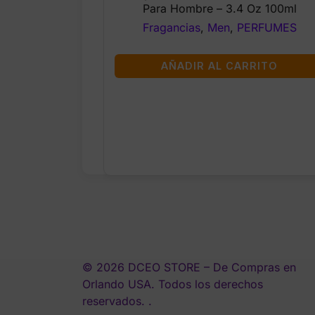
was:
is:
Para Hombre – 3.4 Oz 100ml
$39.99.
$26.99.
Fragancias
,
Men
,
PERFUMES
AÑADIR AL CARRITO
© 2026 DCEO STORE – De Compras en
Orlando USA. Todos los derechos
reservados. .