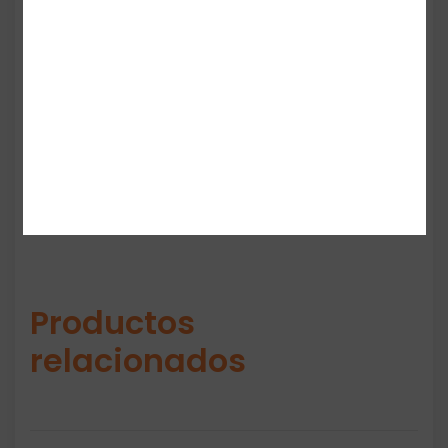
ajuste seguro y estable, y su diseño tipo
“quarter” cubre justo por encima del tobillo,
ideal para tenis deportivos o casuales. Este
paquete incluye 6 pares en color negro, en
talla M para hombre.
Productos
relacionados