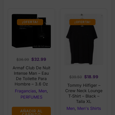
¡OFERTA!
¡OFERTA!
Original
Current
$
32.99
$
36.99
price
price
Armaf Club De Nuit
was:
is:
Intense Man – Eau
Original
Current
$
18.99
$
39.50
$36.99.
$32.99.
De Toilette Para
price
price
Hombre – 3.6 Oz
Tommy Hilfiger –
was:
is:
Crew Neck Lounge
Fragancias
,
Men
,
$39.50.
$18.99.
T‑Shirt – Black –
PERFUMES
Talla XL
Men
,
Men's Shirts
AÑADIR AL
CARRITO