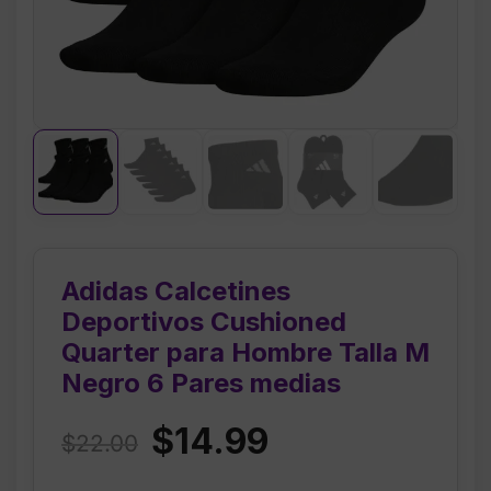
Adidas Calcetines
Deportivos Cushioned
Quarter para Hombre Talla M
Negro 6 Pares medias
Original
Current
$
14.99
$
22.00
price
price