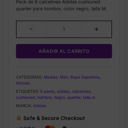
Pack de 6 calcetines Adidas cushioned
was:
is:
quarter para hombre, color negro, talla M.
$22.00.
$14.99.
Adidas
-
+
Calcetines
Deportivos
Cushioned
AÑADIR AL CARRITO
Quarter
para
Hombre
Talla
CATEGORÍAS:
Medias
,
Men
,
Ropa Deportiva
,
M
Women
Negro
ETIQUETAS:
6 pares
,
adidas
,
calcetines
,
6
cushioned
,
hombre
,
negro
,
quarter
,
talla m
Pares
MARCA:
Adidas
medias
cantidad
Safe & Secure Checkout