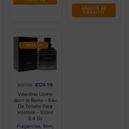
AÑADIR AL
CARRITO
¡OFERTA!
Original
Current
$
124.99
$
137.99
price
price
Valentino Uomo
was:
is:
Born In Roma – Eau
$137.99.
$124.99.
De Toilette Para
Hombre – 100ml
3.4 Oz
Fragancias
,
Men
,