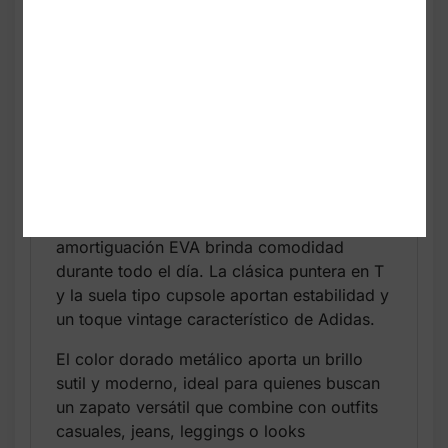
las zapatillas terrace de los años 70 y 80
con detalles modernos y elegantes. Su
diseño mezcla gamuza premium, nylon y
detalles metálicos en tono Ice Gold,
logrando un look sofisticado, urbano y
perfecto para uso diario.
La parte superior ofrece durabilidad y estilo
gracias a sus capas de cuero y gamuza,
mientras que la mediasuela con
amortiguación EVA brinda comodidad
durante todo el día. La clásica puntera en T
y la suela tipo cupsole aportan estabilidad y
un toque vintage característico de Adidas.
El color dorado metálico aporta un brillo
sutil y moderno, ideal para quienes buscan
un zapato versátil que combine con outfits
casuales, jeans, leggings o looks