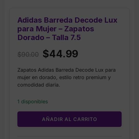
Adidas Barreda Decode Lux
para Mujer – Zapatos
Dorado – Talla 7.5
Original
Current
$
44.99
$
90.00
price
price
Zapatos Adidas Barreda Decode Lux para
was:
is:
mujer en dorado, estilo retro premium y
$90.00.
$44.99.
comodidad diaria.
1 disponibles
AÑADIR AL CARRITO