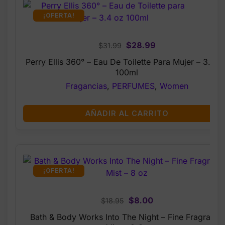
¡OFERTA!
Original
Current
$
28.99
$
31.99
price
price
Perry Ellis 360° – Eau De Toilette Para Mujer – 3.4 O
was:
is:
100ml
$31.99.
$28.99.
Fragancias
,
PERFUMES
,
Women
AÑADIR AL CARRITO
¡OFERTA!
Original
Current
$
8.00
$
18.95
price
price
Bath & Body Works Into The Night – Fine Fragrance
was:
is: