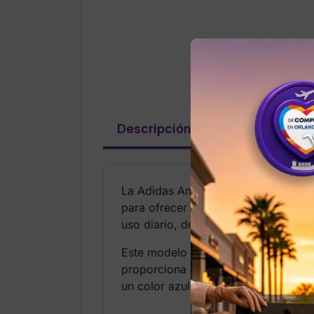
Descripción
Valoraciones (
La Adidas Amplifier Tee en color Na
para ofrecer comodidad durante todo 
uso diario, deporte ligero o estilo ca
Este modelo viene completamente nu
proporciona un ajuste cómodo y vers
un color azul oscuro elegante.