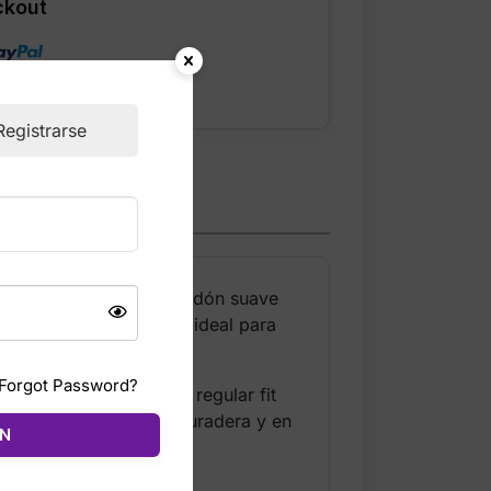
ckout
Registrarse
nfeccionada en 100% algodón suave
as en blanco al frente, ideal para
Forgot Password?
 sido usada. Su corte regular fit
seta Adidas original, duradera y en
ÓN