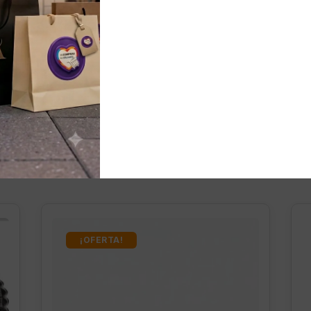
nados
¡OFERTA!