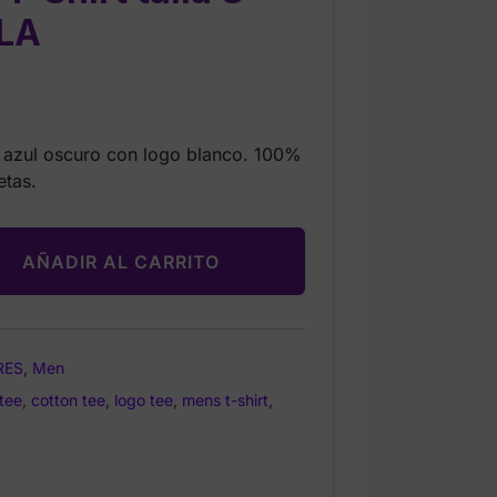
LA
urrent
rice
n azul oscuro con logo blanco. 100%
:
etas.
17.99.
AÑADIR AL CARRITO
RES
,
Men
 tee
,
cotton tee
,
logo tee
,
mens t-shirt
,