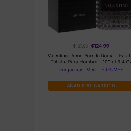
Original
Current
$
124.99
$
137.99
price
price
Valentino Uomo Born In Roma – Eau 
was:
is:
Toilette Para Hombre – 100ml 3.4 O
$137.99.
$124.99.
Fragancias
,
Men
,
PERFUMES
AÑADIR AL CARRITO