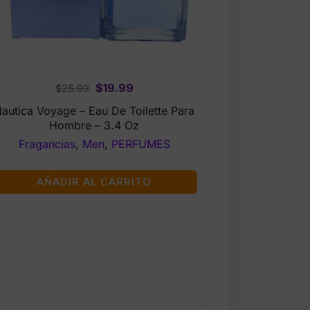
Original
Current
$
19.99
$
25.99
price
price
autica Voyage – Eau De Toilette Para
was:
is:
Hombre – 3.4 Oz
$25.99.
$19.99.
Fragancias
,
Men
,
PERFUMES
AÑADIR AL CARRITO