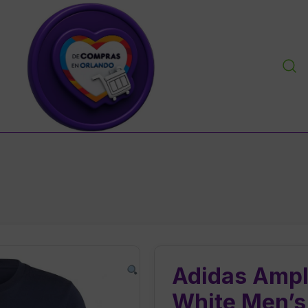
personal shopper envios a venezuela centro y sur ame
decomprasenorlandousa.com
Adidas Ampl
White Men’s 