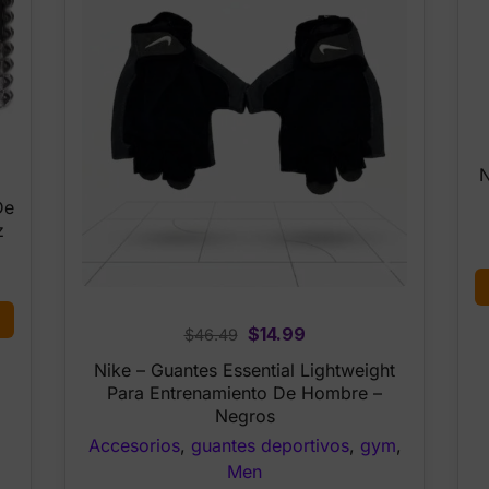
N
De
z
Original
Current
$
14.99
$
46.49
price
price
Nike – Guantes Essential Lightweight
was:
is:
Para Entrenamiento De Hombre –
$46.49.
$14.99.
Negros
Accesorios
,
guantes deportivos
,
gym
,
Men