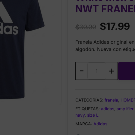
NWT FRANE
Original
C
$
17.99
$
30.00
price
p
Franela Adidas original e
was:
is
algodón. Nueva con etiqu
$30.00.
$
Adidas
-
+
Amplifier
Tee
Navy
White
CATEGORÍAS:
franela
,
HOMB
Men’s
ETIQUETAS:
T-
adidas
,
amplifier
navy
,
size L
Shirt
talla
MARCA:
Adidas
S