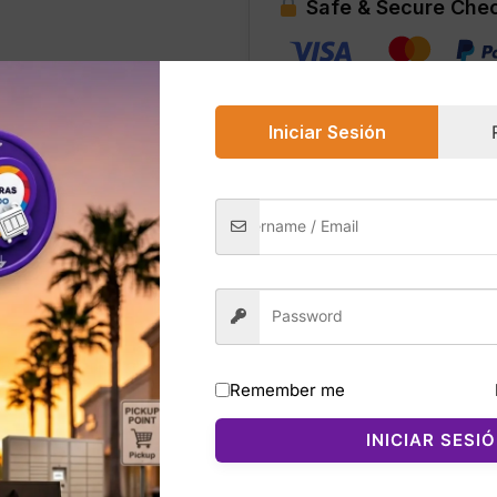
Safe & Secure Che
NWT
FRANELA
cantidad
Iniciar Sesión
0)
vy/White es una franela clásica de la línea Essentials, co
el día. Presenta un diseño limpio con el icónico logo Adid
sual.
Remember me
evo con etiquetas (NWT), garantizando que la prenda no ha
átil. Es una opción perfecta para quienes buscan una cami
INICIAR SESI