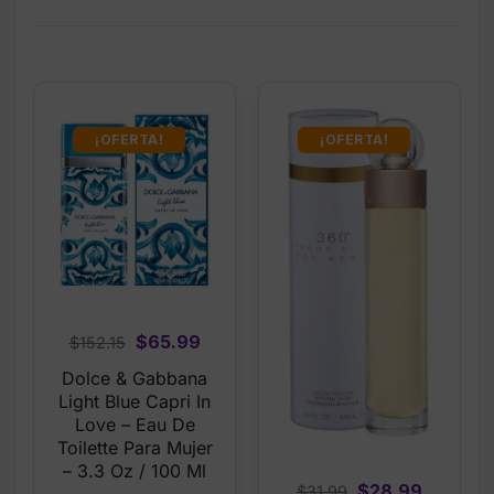
¡OFERTA!
¡OFERTA!
Original
Current
$
65.99
$
152.15
price
price
Dolce & Gabbana
was:
is:
Light Blue Capri In
$152.15.
$65.99.
Love – Eau De
Toilette Para Mujer
– 3.3 Oz / 100 Ml
Original
Current
$
28.99
$
31.99