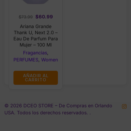
Original
Current
$
60.99
$
73.99
price
price
Ariana Grande
was:
is:
Thank U, Next 2.0 –
$73.99.
$60.99.
Eau De Parfum Para
Mujer – 100 Ml
Fragancias
,
PERFUMES
,
Women
AÑADIR AL
CARRITO
© 2026 DCEO STORE – De Compras en Orlando
USA. Todos los derechos reservados. .