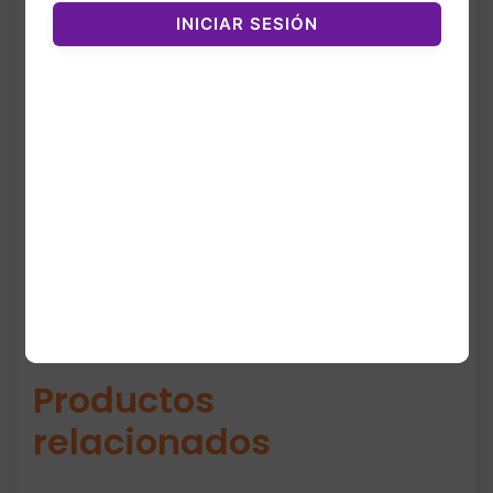
favorecedor, mientras que el tejido elástico
INICIAR SESIÓN
permite libertad total de movimiento.
Forman parte de la línea Performance,
ideales para yoga, gimnasio o uso casual.
Su diseño full-length estiliza la silueta y el
color Aurora Ivy aporta un look moderno y
fresco.
Productos
relacionados