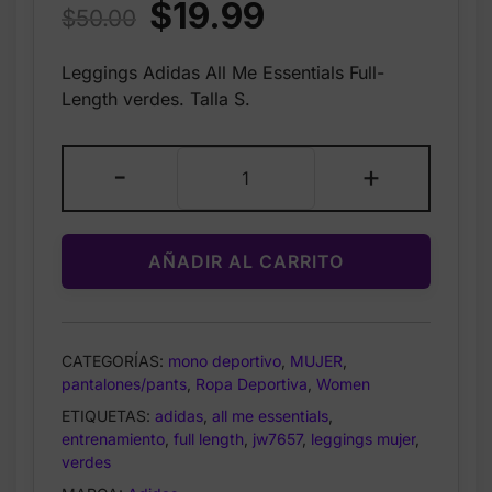
Original
Current
$
19.99
$
50.00
price
price
Leggings Adidas All Me Essentials Full-
was:
is:
Length verdes. Talla S.
$50.00.
$19.99.
Adidas
-
+
All
Me
Essentials
AÑADIR AL CARRITO
Full-
Length
Leggings
Green
CATEGORÍAS:
mono deportivo
,
MUJER
,
JW7657
pantalones/pants
,
Ropa Deportiva
,
Women
–
ETIQUETAS:
adidas
,
all me essentials
,
Leggings
entrenamiento
,
full length
,
jw7657
,
leggings mujer
,
Mujer
verdes
Talla