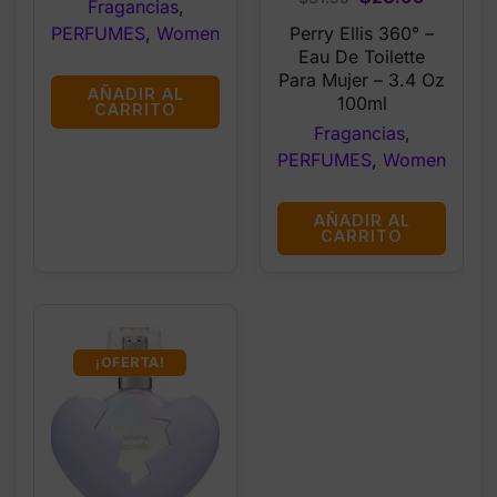
Fragancias
,
price
price
PERFUMES
,
Women
Perry Ellis 360° –
was:
is:
Eau De Toilette
$31.99.
$28.99.
Para Mujer – 3.4 Oz
AÑADIR AL
100ml
CARRITO
Fragancias
,
PERFUMES
,
Women
AÑADIR AL
CARRITO
¡OFERTA!