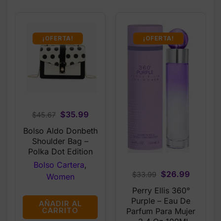
¡OFERTA!
¡OFERTA!
Original
Current
$
35.99
$
45.67
price
price
Bolso Aldo Donbeth
was:
is:
Shoulder Bag –
$45.67.
$35.99.
Polka Dot Edition
Bolso Cartera
,
Original
Current
$
26.99
$
33.99
Women
price
price
Perry Ellis 360°
was:
is:
Purple – Eau De
AÑADIR AL
$33.99.
$26.99.
Parfum Para Mujer
CARRITO