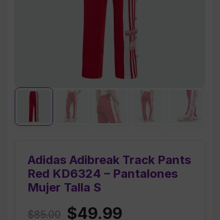
Adidas Adibreak Track Pants
Red KD6324 – Pantalones
Mujer Talla S
Original
Current
$
49.99
$
85.00