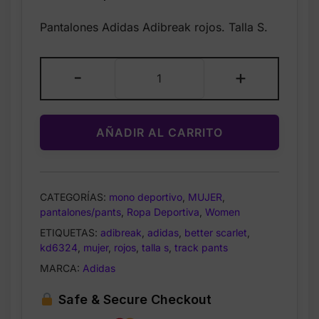
price
price
Pantalones Adidas Adibreak rojos. Talla S.
was:
is:
$85.00.
$49.99.
Adidas
-
+
Adibreak
Track
Pants
AÑADIR AL CARRITO
Red
KD6324
–
Pantalones
CATEGORÍAS:
mono deportivo
,
MUJER
,
Mujer
pantalones/pants
,
Ropa Deportiva
,
Women
Talla
ETIQUETAS:
adibreak
,
adidas
,
better scarlet
,
S
kd6324
,
mujer
,
rojos
,
talla s
,
track pants
cantidad
MARCA:
Adidas
Safe & Secure Checkout