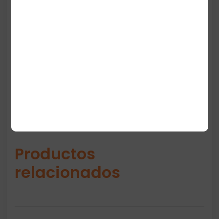
convirtiéndolos en una pieza ideal para
outfits casuales, streetwear o
combinaciones deportivas. Con un ajuste
true to size, estos pantalones son perfectos
para el uso diario.
Productos
relacionados