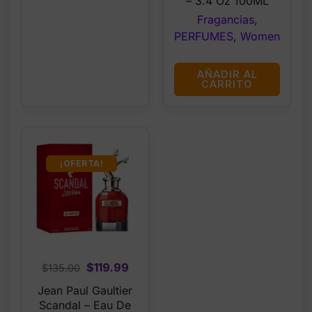
– 3.4 Oz 100ML
Fragancias
,
PERFUMES
,
Women
AÑADIR AL
CARRITO
¡OFERTA!
Original
Current
$
119.99
$
135.00
price
price
Jean Paul Gaultier
was:
is:
Scandal – Eau De