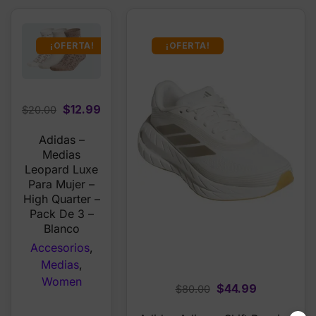
¡OFERTA!
¡OFERTA!
Original
Current
$
12.99
$
20.00
price
price
Adidas –
was:
is:
Medias
$20.00.
$12.99.
Leopard Luxe
Para Mujer –
High Quarter –
Pack De 3 –
Blanco
Accesorios
,
Medias
,
Women
Original
Current
$
44.99
$
80.00
price
price