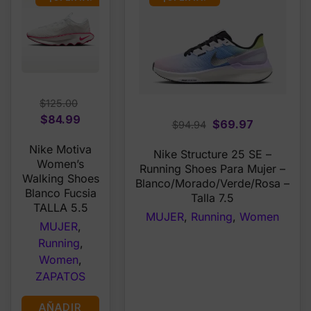
$
125.00
Original
Current
$
84.99
Original
Current
$
69.97
$
94.94
price
price
price
price
Nike Motiva
was:
is:
Nike Structure 25 SE –
was:
is:
Women’s
$125.00.
$84.99.
Running Shoes Para Mujer –
$94.94.
$69.97.
Walking Shoes
Blanco/Morado/Verde/Rosa –
Blanco Fucsia
Talla 7.5
TALLA 5.5
MUJER
,
Running
,
Women
MUJER
,
Running
,
Women
,
ZAPATOS
AÑADIR