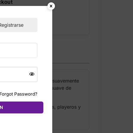
ckout
Registrarse
 y veraniego que limpia suavemente
 tropical con una brisa suave de
Forgot Password?
ciones en Hawái.
 aman los aromas cálidos, playeros y
ÓN