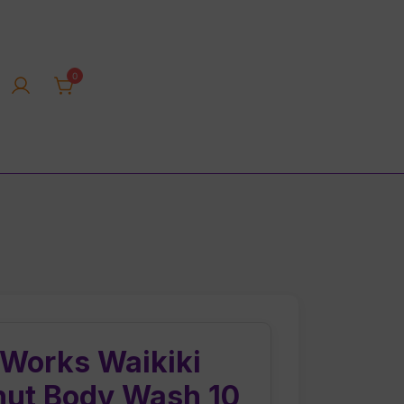
0
rica tienda online
 Works Waikiki
ut Body Wash 10