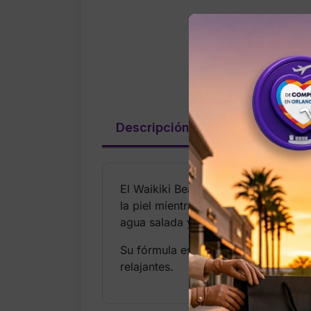
Descripción
Valoraciones (
El Waikiki Beach Coconut Body Wash
la piel mientras la envuelve en un a
agua salada y maderas soleadas, cr
Su fórmula espumosa deja la piel su
relajantes.