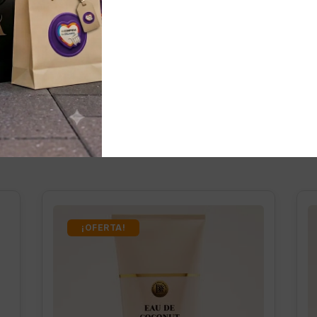
nados
¡OFERTA!