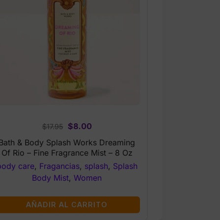
Original
Current
$
8.00
$
17.95
price
price
Bath & Body Splash Works Dreaming
was:
is:
Of Rio – Fine Fragrance Mist – 8 Oz
$17.95.
$8.00.
body care
,
Fragancias
,
splash
,
Splash
Body Mist
,
Women
AÑADIR AL CARRITO