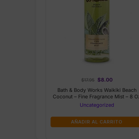
Original
Current
$
8.00
$
17.95
price
price
Bath & Body Works Waikiki Beach
was:
is:
Coconut – Fine Fragrance Mist – 8 O
$17.95.
$8.00.
Uncategorized
AÑADIR AL CARRITO