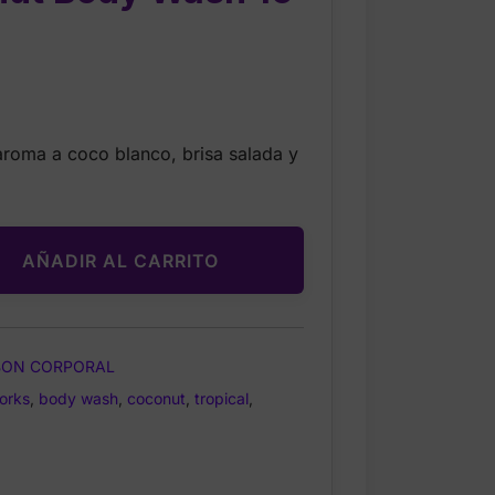
rrent
ice
aroma a coco blanco, brisa salada y
.00.
AÑADIR AL CARRITO
BON CORPORAL
orks
,
body wash
,
coconut
,
tropical
,