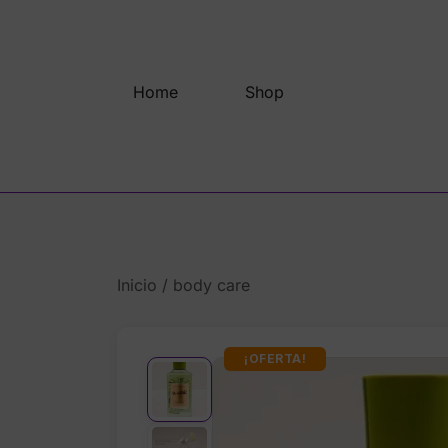
Saltar
al
contenido
Home
Shop
Inicio
/
body care
¡OFERTA!