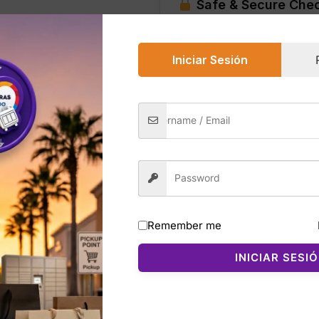
Safe & Secure Che
fl
oz
cantidad
Iniciar Sesión
0)
 de Bath & Body Works es un gel de baño tropical, fresco
roma playero irresistible. Su fragancia combina coco blanco
Remember me
eando una experiencia sensorial que recuerda a unas vaca
ave, perfumada y lista para hidratar. Es ideal para quienes
INICIAR SESI