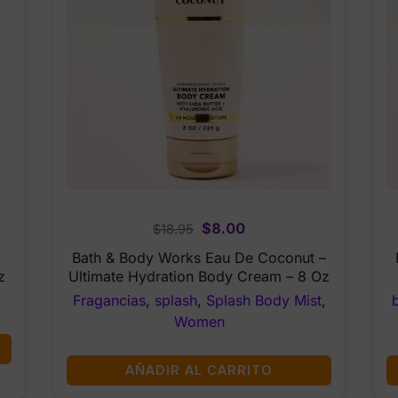
Original
Current
$
8.00
$
18.95
price
price
Bath & Body Works Eau De Coconut –
was:
is:
z
Ultimate Hydration Body Cream – 8 Oz
$18.95.
$8.00.
Fragancias
,
splash
,
Splash Body Mist
,
Women
AÑADIR AL CARRITO