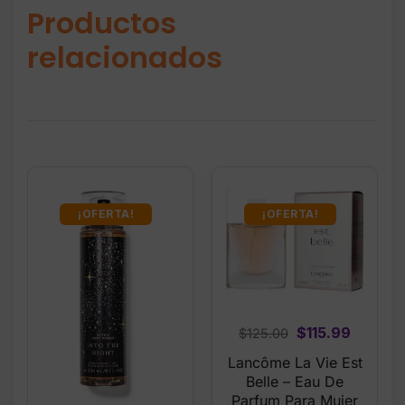
Productos
relacionados
¡OFERTA!
¡OFERTA!
Original
Curren
$
115.99
$
125.00
price
price
Lancôme La Vie Est
was:
is:
Belle – Eau De
$125.00.
$115.99
Parfum Para Mujer