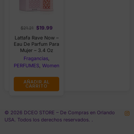
Original
Current
$
19.99
$
21.21
price
price
Lattafa Rave Now –
was:
is:
Eau De Parfum Para
$21.21.
$19.99.
Mujer – 3.4 Oz
Fragancias
,
PERFUMES
,
Women
AÑADIR AL
CARRITO
© 2026 DCEO STORE – De Compras en Orlando
USA. Todos los derechos reservados. .