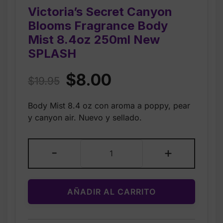
Victoria’s Secret Canyon
Blooms Fragrance Body
Mist 8.4oz 250ml New
SPLASH
Original
Current
$
8.00
$
19.95
price
price
Body Mist 8.4 oz con aroma a poppy, pear
was:
is:
y canyon air. Nuevo y sellado.
$19.95.
$8.00.
Victoria’s
-
+
Secret
Canyon
Blooms
AÑADIR AL CARRITO
Fragrance
Body
Mist