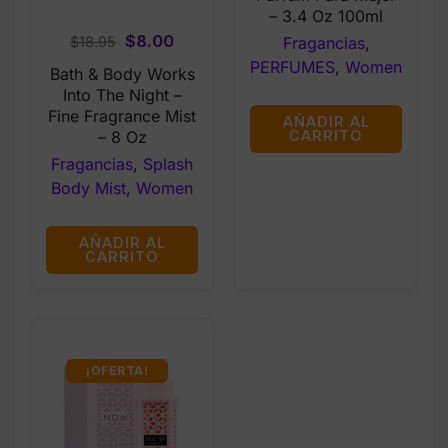
– 3.4 Oz 100ml
Original
Current
$
8.00
Fragancias
,
$
18.95
price
price
PERFUMES
,
Women
Bath & Body Works
was:
is:
Into The Night –
$18.95.
$8.00.
Fine Fragrance Mist
AÑADIR AL
CARRITO
– 8 Oz
Fragancias
,
Splash
Body Mist
,
Women
AÑADIR AL
CARRITO
¡OFERTA!