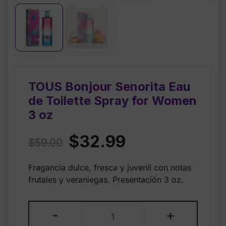
TOUS Bonjour Senorita Eau
de Toilette Spray for Women
3 oz
Original
Current
$
32.99
$
59.00
price
price
Fragancia dulce, fresca y juvenil con notas
was:
is:
frutales y veraniegas. Presentación 3 oz.
$59.00.
$32.99.
TOUS
-
+
Bonjour