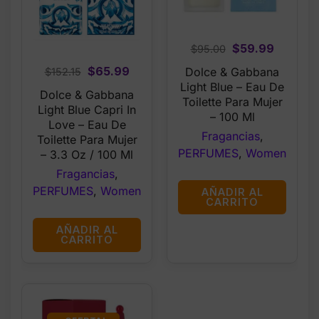
Original
Current
$
59.99
$
95.00
price
price
Original
Current
$
65.99
Dolce & Gabbana
$
152.15
was:
is:
Light Blue – Eau De
price
price
Dolce & Gabbana
$95.00.
$59.99.
Toilette Para Mujer
was:
is:
Light Blue Capri In
– 100 Ml
$152.15.
$65.99.
Love – Eau De
Fragancias
,
Toilette Para Mujer
PERFUMES
,
Women
– 3.3 Oz / 100 Ml
Fragancias
,
PERFUMES
,
Women
AÑADIR AL
CARRITO
AÑADIR AL
CARRITO