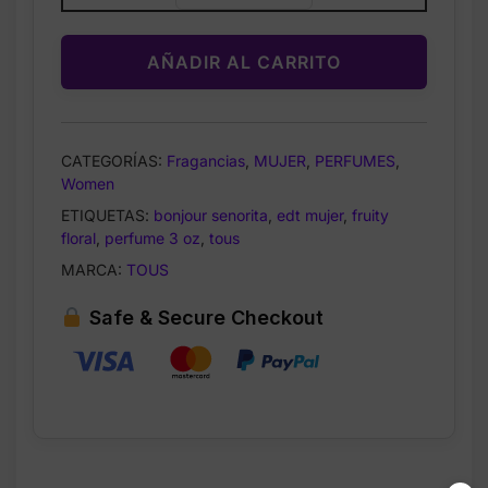
Senorita
Eau
AÑADIR AL CARRITO
de
Toilette
Spray
for
CATEGORÍAS:
Fragancias
,
MUJER
,
PERFUMES
,
Women
Women
3
ETIQUETAS:
bonjour senorita
,
edt mujer
,
fruity
oz
floral
,
perfume 3 oz
,
tous
cantidad
MARCA:
TOUS
Safe & Secure Checkout