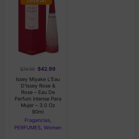
¡OFERTA!
Original
Current
$
42.99
$
74.09
price
price
Issey Miyake L’Eau
was:
is:
D’Issey Rose &
$74.09.
$42.99.
Rose – Eau De
Parfum Intense Para
Mujer – 3.0 Oz
90ml
Fragancias
,
PERFUMES
,
Women