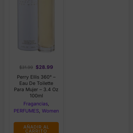
Original
Current
$
28.99
$
31.99
price
price
Perry Ellis 360° –
was:
is:
Eau De Toilette
$31.99.
$28.99.
Para Mujer – 3.4 Oz
100ml
Fragancias
,
PERFUMES
,
Women
AÑADIR AL
CARRITO