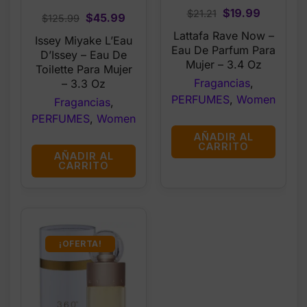
Original
Current
$
19.99
$
21.21
Original
Current
$
45.99
$
125.99
price
price
price
price
Lattafa Rave Now –
Issey Miyake L’Eau
was:
is:
was:
is:
Eau De Parfum Para
D’Issey – Eau De
$21.21.
$19.99.
Mujer – 3.4 Oz
$125.99.
$45.99.
Toilette Para Mujer
Fragancias
,
– 3.3 Oz
PERFUMES
,
Women
Fragancias
,
PERFUMES
,
Women
AÑADIR AL
CARRITO
AÑADIR AL
CARRITO
¡OFERTA!