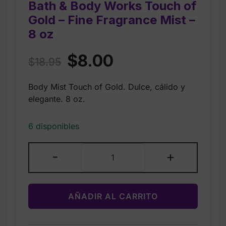
Bath & Body Works Touch of
Gold – Fine Fragrance Mist –
8 oz
Original
Current
$
8.00
$
18.95
price
price
Body Mist Touch of Gold. Dulce, cálido y
was:
is:
elegante. 8 oz.
$18.95.
$8.00.
6 disponibles
Bath
-
+
&
Body
Works
AÑADIR AL CARRITO
Touch
of
Gold