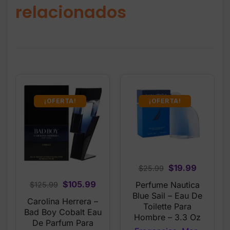
relacionados
¡OFERTA!
¡OFERTA!
Original
Current
$
19.99
$
25.99
price
price
Original
Current
$
105.99
Perfume Nautica
$
125.99
was:
is:
Blue Sail – Eau De
price
price
Carolina Herrera –
$25.99.
$19.99.
Toilette Para
was:
is:
Bad Boy Cobalt Eau
Hombre – 3.3 Oz
$125.99.
$105.99.
De Parfum Para