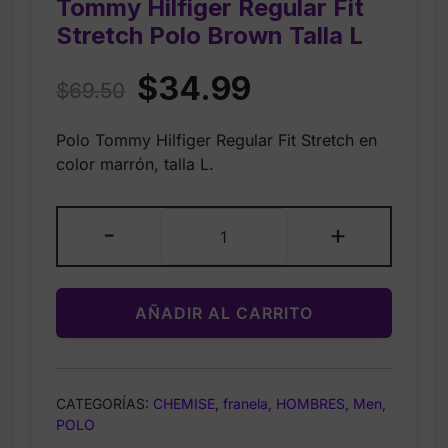
Tommy Hilfiger Regular Fit
Stretch Polo Brown Talla L
Original
Current
$
34.99
$
69.50
price
price
Polo Tommy Hilfiger Regular Fit Stretch en
was:
is:
color marrón, talla L.
$69.50.
$34.99.
Tommy
-
+
Hilfiger
Regular
Fit
AÑADIR AL CARRITO
Stretch
Polo
Brown
Talla
CATEGORÍAS:
CHEMISE
,
franela
,
HOMBRES
,
Men
,
L
POLO
cantidad