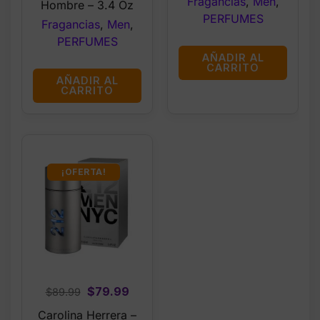
Fragancias
,
Men
,
Hombre – 3.4 Oz
PERFUMES
Fragancias
,
Men
,
PERFUMES
AÑADIR AL
CARRITO
AÑADIR AL
CARRITO
¡OFERTA!
Original
Current
$
79.99
$
89.99
price
price
Carolina Herrera –