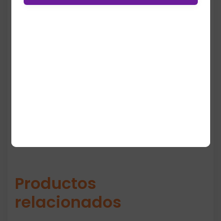
Fabricada con materiales duraderos y
detalles característicos de Tommy Hilfiger,
esta cartera ofrece organización, estilo y
practicidad en un solo accesorio. Es
perfecta para mujeres que buscan un
monedero beige elegante, funcional y
resistente.
Productos
relacionados