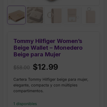
Tommy Hilfiger Women’s
Beige Wallet – Monedero
Beige para Mujer
Original
Current
$
12.99
$
58.00
price
price
Cartera Tommy Hilfiger beige para mujer,
was:
is:
elegante, compacta y con múltiples
$58.00.
$12.99.
compartimentos.
1 disponibles