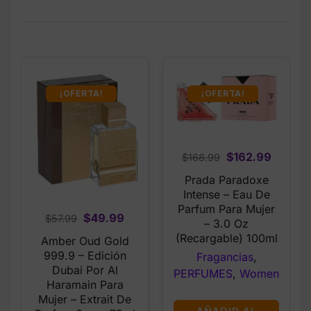
¡OFERTA!
¡OFERTA!
Original
Curren
$
162.99
$
168.99
price
price
Prada Paradoxe
was:
is:
Intense – Eau De
$168.99.
$162.9
Parfum Para Mujer
Original
Current
$
49.99
$
57.99
– 3.0 Oz
price
price
(Recargable) 100ml
Amber Oud Gold
was:
is:
999.9 – Edición
Fragancias
,
$57.99.
$49.99.
Dubai Por Al
PERFUMES
,
Women
Haramain Para
Mujer – Extrait De