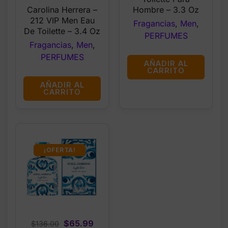
price
price
Hombre – 3.3 Oz
Carolina Herrera –
was:
is:
212 VIP Men Eau
Fragancias
,
Men
,
$110.45.
$82.99.
De Toilette – 3.4 Oz
PERFUMES
Fragancias
,
Men
,
PERFUMES
AÑADIR AL
CARRITO
AÑADIR AL
CARRITO
¡OFERTA!
Original
Current
$
65.99
$
136.00