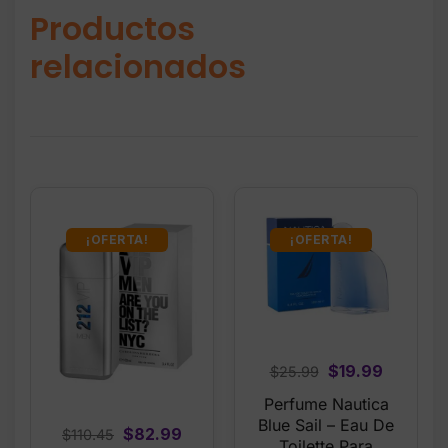
Productos
relacionados
¡OFERTA!
¡OFERTA!
Original
Current
$
19.99
$
25.99
price
price
Perfume Nautica
was:
is:
Blue Sail – Eau De
Original
Current
$
82.99
$
110.45
$25.99.
$19.99.
Toilette Para