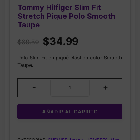
Tommy Hilfiger Slim Fit
Stretch Pique Polo Smooth
Taupe
Original
Current
$
34.99
$
69.50
price
price
Polo Slim Fit en piqué elástico color Smooth
was:
is:
Taupe.
$69.50.
$34.99.
Tommy
-
+
Hilfiger
Slim
Fit
AÑADIR AL CARRITO
Stretch
Pique
Polo
Smooth
CATEGORÍAS:
CHEMISE
,
franela
,
HOMBRES
,
Men
,