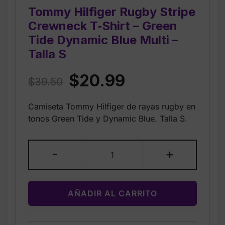
Tommy Hilfiger Rugby Stripe
Crewneck T‑Shirt – Green
Tide Dynamic Blue Multi –
Talla S
Original
Current
$
20.99
$
39.50
price
price
Camiseta Tommy Hilfiger de rayas rugby en
was:
is:
tonos Green Tide y Dynamic Blue. Talla S.
$39.50.
$20.99.
Tommy
-
+
Hilfiger
Rugby
Stripe
AÑADIR AL CARRITO
Crewneck
T‑Shirt
–