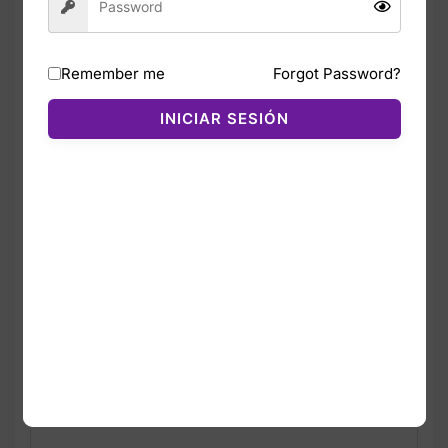
Green Tide / Dynamic Blue Multi de Tommy
Hilfiger combina un estilo clásico con un
toque moderno gracias a sus franjas tipo
Remember me
Forgot Password?
rugby en tonos verdes y azules. Fabricada
en algodón regenerativo, ofrece una textura
INICIAR SESIÓN
suave, ligera y cómoda para uso diario.
Su corte regular y cuello redondo
proporcionan un ajuste natural y
favorecedor, mientras que la confección
premium garantiza durabilidad y una caída
impecable. Es una pieza versátil que puede
combinarse con jeans, shorts o joggers
para un look casual y fresco.
Ideal para quienes buscan una camiseta de
calidad con diseño llamativo y colores
vibrantes.