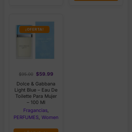
¡OFERTA!
Original
Current
$
59.99
$
95.00
price
price
Dolce & Gabbana
was:
is:
Light Blue – Eau De
$95.00.
$59.99.
Toilette Para Mujer
– 100 Ml
Fragancias
,
PERFUMES
,
Women