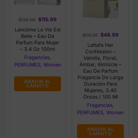
Original
Current
$
115.99
$
125.00
price
price
Lancôme La Vie Est
was:
is:
Original
Current
$
48.99
$
58.99
Belle – Eau De
$125.00.
$115.99.
price
price
Parfum Para Mujer
Lattafa Her
– 3.4 Oz 100ml
was:
is:
Confession –
$58.99.
$48.99.
Fragancias
,
Vainilla, Floral,
Ámbar, Almizcle –
PERFUMES
,
Women
Eau De Parfum
Fragancia De Larga
AÑADIR AL
Duración Para
CARRITO
Mujeres, 3.40
Onzas / 100 Ml
Fragancias
,
PERFUMES
,
Women
AÑADIR AL
CARRITO