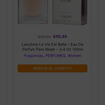
Original
Current
$
115.99
$
125.00
price
price
Lancôme La Vie Est Belle – Eau De
was:
is:
Parfum Para Mujer – 3.4 Oz 100ml
$125.00.
$115.99.
Fragancias
,
PERFUMES
,
Women
AÑADIR AL CARRITO