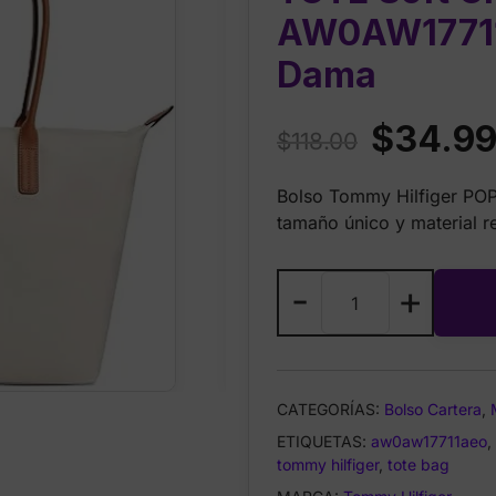
AW0AW17711
Dama
Original
$
34.9
$
118.00
price
Bolso Tommy Hilfiger PO
was:
tamaño único y material r
$118.00.
Tommy
-
+
Hilfiger
POPETTE
TOTE
Soft
CATEGORÍAS:
Bolso Cartera
,
Cream
ETIQUETAS:
AW0AW17711AE
aw0aw17711aeo
,
tommy hilfiger
,
tote bag
Bolso