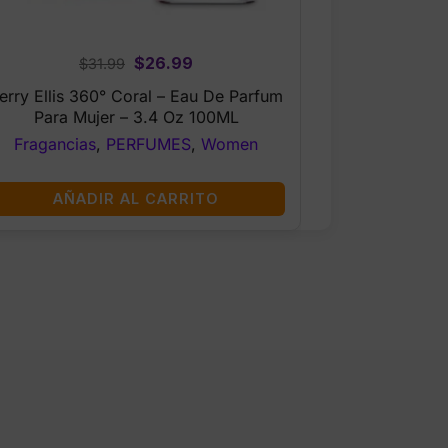
Original
Current
$
26.99
$
31.99
price
price
erry Ellis 360° Coral – Eau De Parfum
was:
is:
Para Mujer – 3.4 Oz 100ML
$31.99.
$26.99.
Fragancias
,
PERFUMES
,
Women
AÑADIR AL CARRITO