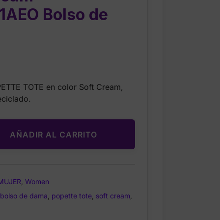
AEO Bolso de
Current
9
price
PETTE TOTE en color Soft Cream,
is:
eciclado.
$34.99.
AÑADIR AL CARRITO
MUJER
,
Women
O
bolso de dama
,
popette tote
,
soft cream
,