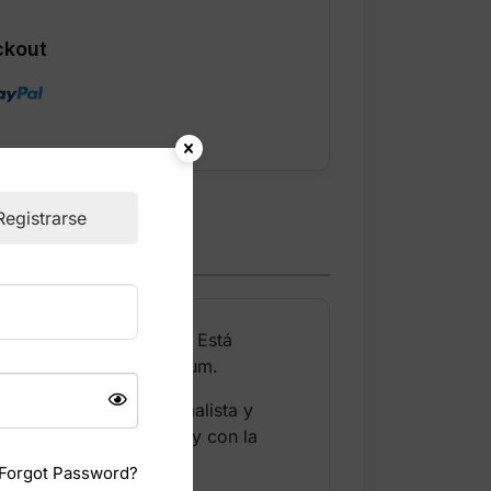
ckout
Registrarse
 ideal para uso diario. Está
te y con acabados premium.
mentos. El estilo minimalista y
olso espacioso, cómodo y con la
Forgot Password?