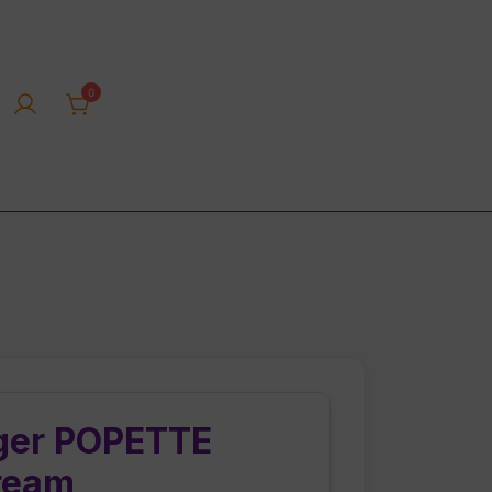
0
rica tienda online
ger POPETTE
ream