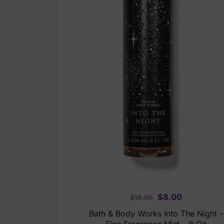
Original
Current
$
8.00
$
18.95
price
price
Bath & Body Works Into The Night –
was:
is: