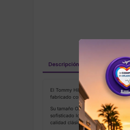
Descripción
Valoraciones (
El Tommy Hilfiger POPETTE TOTE en c
fabricado con 90% nylon reciclado 
Su tamaño One Size permite llevar es
sofisticado lo convierte en un acce
calidad clásica de Tommy Hilfiger.