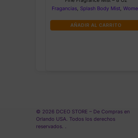
Fine Fragrance Mist – 8 Oz
$18.95.
$8.00.
Fragancias
,
Splash Body Mist
,
Wome
AÑADIR AL CARRITO
© 2026 DCEO STORE – De Compras en
Orlando USA. Todos los derechos
reservados. .